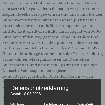
Hatten wir etwas Ähnliches nicht schon im Oktober
gepostet? Nicht ganz, denn da hatten wir den Bremer
Regionalwettbewerb gewonnen und uns damit für den
Bundeswettbewerb qualifiziert. Dessen Jury hat uns
nun nach ganz oben aufs Siegertreppchen geschickt
und der Zeitschrift der Straße ein Preisgeld von 5000
Euro mit auf den Weg gegeben. Rund 900 Gäste und
Pressevertreter waren in den prachtvoll dekorierten
und ausgeleuchteten Innenhof des ZDF- (nicht ZdS)
Hauptstadtstudios gekommen, um der Preisverleihung
beizuwohnen. Mitorganisatoren des Deutschen
Bürgerpreises sind neben den Sparkassen auch der
Deutsche Städtetag und engagierte
Bundestagsabgeordnete. Unter den Gästen waren
auch viele VertreterInnen der Zivilgesellschaft.
Datenschutzerklärung
Entsprechend vielfältig war das Publikum. Unsere
Bremer Delegation bestand aus Petra Kettler
Stand: 18.03.2026
(Vertriebskoordinatorin), Philipp Jarke
(Chefredakteur) und Michael Vogel (Initiator und
Wir freuen uns über Ihr Interesse an der
Zeitschrift