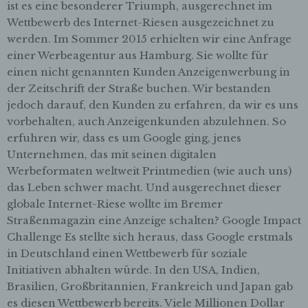
Verarbeitung ist jeder mit oder ohne Hilfe
ist es eine besonderer Triumph, ausgerechnet im
automatisierter Verfahren ausgeführte
Wettbewerb des Internet-Riesen ausgezeichnet zu
Vorgang oder jede solche Vorgangsreihe im
werden. Im Sommer 2015 erhielten wir eine Anfrage
Zusammenhang mit personenbezogenen
einer Werbeagentur aus Hamburg. Sie wollte für
Daten wie das Erheben, das Erfassen, die
Organisation, das Ordnen, die Speicherung,
einen nicht genannten Kunden Anzeigenwerbung in
die Anpassung oder Veränderung, das
der Zeitschrift der Straße buchen. Wir bestanden
Auslesen, das Abfragen, die Verwendung,
jedoch darauf, den Kunden zu erfahren, da wir es uns
die Offenlegung durch Übermittlung,
vorbehalten, auch Anzeigenkunden abzulehnen. So
Verbreitung oder eine andere Form der
erfuhren wir, dass es um Google ging, jenes
Bereitstellung, den Abgleich oder die
Verknüpfung, die Einschränkung, das
Unternehmen, das mit seinen digitalen
Löschen oder die Vernichtung.
Werbeformaten weltweit Printmedien (wie auch uns)
das Leben schwer macht. Und ausgerechnet dieser
d) Einschränkung der Verarbeitung
globale Internet-Riese wollte im Bremer
Einschränkung der Verarbeitung ist die
Straßenmagazin eine Anzeige schalten? Google Impact
Markierung gespeicherter
Challenge Es stellte sich heraus, dass Google erstmals
personenbezogener Daten mit dem Ziel, ihre
in Deutschland einen Wettbewerb für soziale
künftige Verarbeitung einzuschränken.
Initiativen abhalten würde. In den USA, Indien,
Brasilien, Großbritannien, Frankreich und Japan gab
e) Profiling
es diesen Wettbewerb bereits. Viele Millionen Dollar