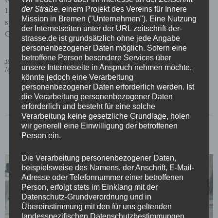
der Straße
, einem Projekt des Vereins für Innere
Leiter). Zusammen mit den anderen Nominierten
Mission in Bremen ("Unternehmen"). Eine Nutzung
saßen wir direkt vor der Bühne und konnten das
der Internetseiten unter der URL zeitschrift-der-
Geschehen aus nächster Nähe beobachten. Für jede …
strasse.de ist grundsätzlich ohne jede Angabe
personenbezogener Daten möglich. Sofern eine
betroffene Person besondere Services über
16. November 2017
unsere Internetseite in Anspruch nehmen möchte,
Meldung
könnte jedoch eine Verarbeitung
personenbezogener Daten erforderlich werden. Ist
die Verarbeitung personenbezogener Daten
erforderlich und besteht für eine solche
Verarbeitung keine gesetzliche Grundlage, holen
wir generell eine Einwilligung der betroffenen
Person ein.
Die Verarbeitung personenbezogener Daten,
beispielsweise des Namens, der Anschrift, E-Mail-
Adresse oder Telefonnummer einer betroffenen
Person, erfolgt stets im Einklang mit der
Datenschutz-Grundverordnung und in
Übereinstimmung mit den für uns geltenden
landesspezifischen Datenschutzbestimmungen.