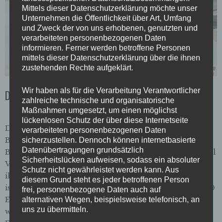
Mittels dieser Datenschutzerklärung möchte unser
Unternehmen die Öffentlichkeit über Art, Umfang
und Zweck der von uns erhobenen, genutzten und
verarbeiteten personenbezogenen Daten
informieren. Ferner werden betroffene Personen
mittels dieser Datenschutzerklärung über die ihnen
zustehenden Rechte aufgeklärt.
Wir haben als für die Verarbeitung Verantwortlicher
Deutscher Bürgerpreis 2017 für die ZdS!
zahlreiche technische und organisatorische
Maßnahmen umgesetzt, um einen möglichst
lückenlosen Schutz der über diese Internetseite
Die Zeitschrift der Straße hat am 23. Oktober im
verarbeiteten personenbezogenen Daten
Bremer Regionalwettbewerb den Deutschen
sicherzustellen. Dennoch können internetbasierte
Datenübertragungen grundsätzlich
Bürgerpreis 2017 gewonnen! Den Preis nahm Michael
Sicherheitslücken aufweisen, sodass ein absoluter
Vogel als Initiator der Zeitschrift stellvertretend für
Schutz nicht gewährleistet werden kann. Aus
ihre vielen Engagierten entgegen. Die Auszeichnung
diesem Grund steht es jeder betroffenen Person
ist mit einer Spende der Sparkasse Bremen über 3500
frei, personenbezogene Daten auch auf
Euro verbunden. Der Deutsche Bürgerpreis ist der
alternativen Wegen, beispielsweise telefonisch, an
uns zu übermitteln.
wichtigste deutsche Preis für ehrenamtliches