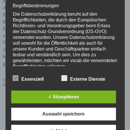
Engagement mit über 2300 Bewerbungen allein in
Begriffsbestimmungen
diesem Jahr. Auf den Wettbewerb auf regionaler
Die Datenschutzerklärung beruht auf den
Ebene, den wir nun gewonnen haben, folgt der
Begrifflichkeiten, die durch den Europäischen
Bundeswettbewerb. Er endet am 15. November mit der
Richtlinien- und Verordnungsgeber beim Erlass
Preisverleihung in Berlin. Haben wir auch national
der Datenschutz-Grundverordnung (DS-GVO)
eine Chance? Sieht ganz danach aus. Denn auf der
verwendet wurden. Unsere Datenschutzerklärung
Website des Deutschen Bürgerpreises wird die
soll sowohl für die Öffentlichkeit als auch für
unsere Kunden und Geschäftspartner einfach
Zeitschrift der Straße in der Kategorie „Alltagshelden“
lesbar und verständlich sein. Um dies zu
bereits als eine von nur drei nominierten Kandidaten
gewährleisten, möchten wir vorab die verwendeten
geführt! Drückt uns fest die Daumen, dann wird’s was.
Begrifflichkeiten erläutern.
Essenziell
Externe Dienste
Wir verwenden in dieser Datenschutzerklärung
23. Oktober 2017
Meldung
unter anderem die folgenden Begriffe:
✓ Akzeptieren
a) personenbezogene Daten
Personenbezogene Daten sind alle
Informationen, die sich auf eine identifizierte
Auswahl speichern
oder identifizierbare natürliche Person (im
Folgenden „betroffene Person") beziehen.