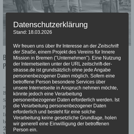
Datenschutzerklärung
Stand: 18.03.2026
Wir freuen uns über Ihr Interesse an der
Zeitschrift
der Straße
, einem Projekt des Vereins für Innere
Bürgermeister Bovenschulte macht
Mission in Bremen ("Unternehmen"). Eine Nutzung
Perspektivwechsel
der Internetseiten unter der URL zeitschrift-der-
strasse.de ist grundsätzlich ohne jede Angabe
personenbezogener Daten möglich. Sofern eine
betroffene Person besondere Services über
„Für die Zeit nach Corona wünsche ich mir, dass der
unsere Internetseite in Anspruch nehmen möchte,
Bürgermeister mal selbst eine unserer alternativen
könnte jedoch eine Verarbeitung
personenbezogener Daten erforderlich werden. Ist
Stadtführungen mitmacht“, das sagte unser
die Verarbeitung personenbezogener Daten
Perspektivwechsel-Tourguide Stefan Gehring im
erforderlich und besteht für eine solche
Interview für unsere aktuelle Corona-Ausgabe. Nun
Verarbeitung keine gesetzliche Grundlage, holen
bekam er diesen Wunsch erfüllt.
wir generell eine Einwilligung der betroffenen
29. Juni 2020
Person ein.