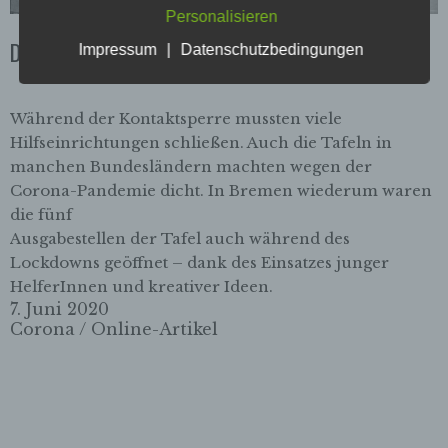
Datenübertragungen grundsätzlich
Personalisieren
Sicherheitslücken aufweisen, sodass ein absoluter
Die Bremer Tafeln in Corona-Zeiten
Schutz nicht gewährleistet werden kann. Aus
Impressum
|
Datenschutzbedingungen
diesem Grund steht es jeder betroffenen Person
frei, personenbezogene Daten auch auf
alternativen Wegen, beispielsweise telefonisch, an
Während der Kontaktsperre mussten viele
uns zu übermitteln.
Hilfseinrichtungen schließen. Auch die Tafeln in
manchen Bundesländern machten wegen der
Begriffsbestimmungen
Corona-Pandemie dicht. In Bremen wiederum waren
Die Datenschutzerklärung beruht auf den
die fünf
Begrifflichkeiten, die durch den Europäischen
Ausgabestellen der Tafel auch während des
Richtlinien- und Verordnungsgeber beim Erlass
Lockdowns geöffnet – dank des Einsatzes junger
der Datenschutz-Grundverordnung (DS-GVO)
verwendet wurden. Unsere Datenschutzerklärung
HelferInnen und kreativer Ideen.
soll sowohl für die Öffentlichkeit als auch für
7. Juni 2020
unsere Kunden und Geschäftspartner einfach
Corona
/
Online-Artikel
lesbar und verständlich sein. Um dies zu
gewährleisten, möchten wir vorab die verwendeten
Begrifflichkeiten erläutern.
Wir verwenden in dieser Datenschutzerklärung