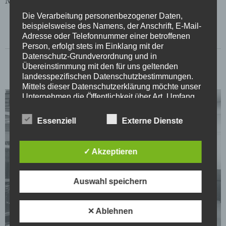
Meldung
Die Verarbeitung personenbezogener Daten,
beispielsweise des Namens, der Anschrift, E-Mail-
Adresse oder Telefonnummer einer betroffenen
Person, erfolgt stets im Einklang mit der
Datenschutz-Grundverordnung und in
Übereinstimmung mit den für uns geltenden
landesspezifischen Datenschutzbestimmungen.
Mittels dieser Datenschutzerklärung möchte unser
Unternehmen die Öffentlichkeit über Art, Umfang
und Zweck der von uns erhobenen, genutzten und
verarbeiteten personenbezogenen Daten
Essenziell
Externe Dienste
informieren. Ferner werden betroffene Personen
mittels dieser Datenschutzerklärung über die ihnen
zustehenden Rechte aufgeklärt.
✓ Akzeptieren
Wir haben als für die Verarbeitung Verantwortlicher
zahlreiche technische und organisatorische
Auswahl speichern
Maßnahmen umgesetzt, um einen möglichst
lückenlosen Schutz der über diese Internetseite
verarbeiteten personenbezogenen Daten
✕ Ablehnen
sicherzustellen. Dennoch können internetbasierte