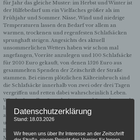
für Jahr das gleiche Muster: im Herbst und Winter ist
der Hilfebedarf um ein Vielfaches größer als im
Frühjahr und Sommer. Nässe, Wind und niedrige
Temperaturen lassen den Bedarf vor allem an
warmen, trockenen und regenfesten Schlafsäcken
sprunghaft steigen. Angesichts des aktuell
unsommerlichen Wetters haben wir schon mal
angefangen, Vorräte anzulegen und 100 Schlafsäcke
für 2010 Euro gekauft, von denen 1526 Euro aus
gesammelten Spenden der Zeitschrift der Straße
stammen. Bei einem plötzlichen Kälteeinbruch sind
die Schlafsäcke innerhalb von zwei oder drei Tagen
vergriffen und retten dabei wahrscheinlich Leben.
Wir danken allen Spenderinnen und Spendern und
laden gleichzeitig ein, nicht damit aufzuhören. Denn
Datenschutzerklärung
auch die Not auf Bremens Straßen hört nicht auf. Zu
Stand: 18.03.2026
unseren aktuellen Spendenkampagnen auf
Betterplace.org gelangen Sie über diesen Link. Text:
Wir freuen uns über Ihr Interesse an der
Zeitschrift
Michael Vogel Fotos: Rüdiger Mantei
der Straße
, einem Projekt des Vereins für Innere