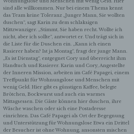
Wohnungslose und Menschen mit wenig Geld. Hier
automatisierter Verfahren ausgeführte
Vorgang oder jede solche Vorgangsreihe im
sind alle willkommen. Nur bei einem Thema kennt
Zusammenhang mit personenbezogenen
das Team keine Toleranz „Junger Mann, Sie wollten
Daten wie das Erheben, das Erfassen, die
duschen“, sagt Karin zu dem schlaksigen
Organisation, das Ordnen, die Speicherung,
Mittzwanziger. „Stimmt, Sie haben recht. Wollte ich
die Anpassung oder Veränderung, das
nicht, aber ich sollte“, antwortet er. Und trägt sich in
Auslesen, das Abfragen, die Verwendung,
die Offenlegung durch Übermittlung,
die Liste für die Duschen ein. „Kann ich einen
Verbreitung oder eine andere Form der
Rasierer haben? Ist ja Montag“, fragt der junge Mann.
Bereitstellung, den Abgleich oder die
„Es ist Dienstag“, entgegnet Cory und überreicht ihm
Verknüpfung, die Einschränkung, das
Handtuch und Rasierer. Karin und Cory, Angestellte
Löschen oder die Vernichtung.
der Inneren Mission, arbeiten im Café Papagei, einem
Treffpunkt für Wohnungslose und Menschen mit
d) Einschränkung der Verarbeitung
wenig Geld. Hier gibt es günstigen Kaffee, belegte
Einschränkung der Verarbeitung ist die
Brötchen, Bockwurst und auch ein warmes
Markierung gespeicherter
personenbezogener Daten mit dem Ziel, ihre
Mittagsessen. Die Gäste können hier duschen, ihre
künftige Verarbeitung einzuschränken.
Wäsche waschen oder sich eine Postadresse
einrichten. Das Café Papagei als Ort der Begegnung
e) Profiling
und Unterstützung für Wohnungslose Etwa ein Drittel
Profiling ist jede Art der automatisierten
der Besucher ist ohne Wohnung, ansonsten mischen