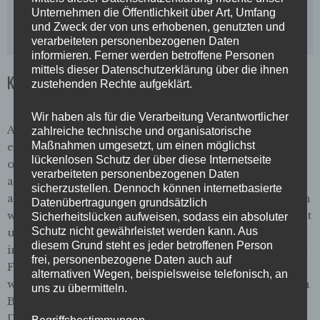
Unternehmen die Öffentlichkeit über Art, Umfang
und Zweck der von uns erhobenen, genutzten und
verarbeiteten personenbezogenen Daten
informieren. Ferner werden betroffene Personen
mittels dieser Datenschutzerklärung über die ihnen
Kälte, Hilfe, Wohnungslose, Flüchtlinge
zustehenden Rechte aufgeklärt.
Wir haben als für die Verarbeitung Verantwortlicher
Am 5. Januar posteten wir auf Facebook und Twitter
zahlreiche technische und organisatorische
Maßnahmen umgesetzt, um einen möglichst
einen Aufruf, besonders in der kalten Jahreszeit mit
lückenlosen Schutz der über diese Internetseite
offenen Augen durch die Stadt zu gehen, auf
verarbeiteten personenbezogenen Daten
ausgekühlte Menschen und Draußenschläfer zu
sicherzustellen. Dennoch können internetbasierte
achten und ihnen ggf. Hilfe zu leisten. Der Aufruf, den
Datenübertragungen grundsätzlich
wir eigentlich schon im November letztes Jahr verfasst
Sicherheitslücken aufweisen, sodass ein absoluter
Schutz nicht gewährleistet werden kann. Aus
und auf unserer Website veröffentlicht hatten, wurde
diesem Grund steht es jeder betroffenen Person
innerhalb von zwei Tagen über 5000 Mal aufgerufen.
frei, personenbezogene Daten auch auf
Für unsere Verhältnisse ist das eine hohe Zahl, die
alternativen Wegen, beispielsweise telefonisch, an
wohl dadurch zustande kam, dass wir dem Aufruf den
uns zu übermitteln.
Bericht über eine erfrorene obdachlose Frau in
Düsseldorf beigefügt hatten (siehe Foto oben). Es liegt