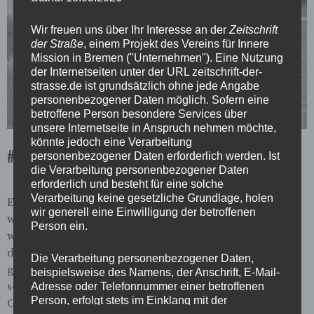
Wir freuen uns über Ihr Interesse an der
Zeitschrift
der Straße
, einem Projekt des Vereins für Innere
Mission in Bremen ("Unternehmen"). Eine Nutzung
der Internetseiten unter der URL zeitschrift-der-
strasse.de ist grundsätzlich ohne jede Angabe
personenbezogener Daten möglich. Sofern eine
betroffene Person besondere Services über
unsere Internetseite in Anspruch nehmen möchte,
könnte jedoch eine Verarbeitung
#110 Sommerdeich
personenbezogener Daten erforderlich werden. Ist
die Verarbeitung personenbezogener Daten
erforderlich und besteht für eine solche
Verarbeitung keine gesetzliche Grundlage, holen
EDITORIAL: Urbanes Grün Liebe Leser:innen, es
wir generell eine Einwilligung der betroffenen
wirkt ein bisschen unentschlossen, dieses erstaunlich
Person ein.
weitläufige Areal hinter dem Weserstadion. Als wüsste
der breite Streifen Grün selbst nicht immer ganz
Die Verarbeitung personenbezogener Daten,
genau, was er da zwischen Fluss und Stadt eigentlich
beispielsweise des Namens, der Anschrift, E-Mail-
sein möchte: Ein Park? Ein Schrebergartengebiet?
Adresse oder Telefonnummer einer betroffenen
Person, erfolgt stets im Einklang mit der
Oder doch eher Spiel- oder Sportplatz? Bereits der
Datenschutz-Grundverordnung und in