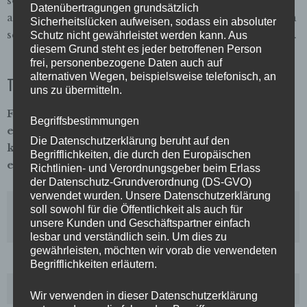
soziale Hilfsangebote informieren, die Sinne für eine
Datenübertragungen grundsätzlich
andere Wahrnehmung der Stadt und ihrer Menschen
Sicherheitslücken aufweisen, sodass ein absoluter
schärfen und zu einem Perspektivwechsel ermutigen.
Schutz nicht gewährleistet werden kann. Aus
diesem Grund steht es jeder betroffenen Person
frei, personenbezogene Daten auch auf
alternativen Wegen, beispielsweise telefonisch, an
Teilnahme
uns zu übermitteln.
Für die Teilnahme ist eine Reservierung
Begriffsbestimmungen
erforderlich. Reservierungen nehmen wir nur für
Die Datenschutzerklärung beruht auf den
komplette Gruppen mit maximal 25 Personen
Begrifflichkeiten, die durch den Europäischen
entgegen.
Richtlinien- und Verordnungsgeber beim Erlass
der Datenschutz-Grundverordnung (DS-GVO)
verwendet wurden. Unsere Datenschutzerklärung
Beginn
um 10 Uhr oder nach
soll sowohl für die Öffentlichkeit als auch für
unsere Kunden und Geschäftspartner einfach
Absprache
lesbar und verständlich sein. Um dies zu
gewährleisten, möchten wir vorab die verwendeten
Treffpunkt
nach Absprache
Begrifflichkeiten erläutern.
Dauer
2,5 Stunden
Wir verwenden in dieser Datenschutzerklärung