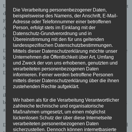
Unsere Tour durch das Bremer Bahnhofsviertel bietet
Die Verarbeitung personenbezogener Daten,
den idealen Rahmen für solche und viele weitere
beispielsweise des Namens, der Anschrift, E-Mail-
Fragen. Unsere Tourbegleiter kennen die
Adresse oder Telefonnummer einer betroffenen
Person, erfolgt stets im Einklang mit der
Anlaufstellen, Schlafplätze und Gefahren in der
Datenschutz-Grundverordnung und in
Innenstadt aus eigener Erfahrung.
Übereinstimmung mit den für uns geltenden
landesspezifischen Datenschutzbestimmungen.
Der 2,5-stündige Rundgang führt vorbei an Orten, die
Mittels dieser Datenschutzerklärung möchte unser
Unternehmen die Öffentlichkeit über Art, Umfang
kein Reiseführer erwähnt: Notübernachtung statt
und Zweck der von uns erhobenen, genutzten und
Hotel, Tagesaufenthaltsstätte statt Kaffeehaus,
verarbeiteten personenbezogenen Daten
Drogenberatungsstelle statt Passagenbummel.
informieren. Ferner werden betroffene Personen
mittels dieser Datenschutzerklärung über die ihnen
zustehenden Rechte aufgeklärt.
Die Tourbegleiter zeigen uns Straßen und Plätze aus
ihrer Perspektive. Scheinbar Selbstverständliches
Wir haben als für die Verarbeitung Verantwortlicher
bekommt für Menschen ohne Wohnung oft eine ganz
zahlreiche technische und organisatorische
andere Bedeutung.
Maßnahmen umgesetzt, um einen möglichst
lückenlosen Schutz der über diese Internetseite
verarbeiteten personenbezogenen Daten
Diese Stadtführung möchte über Obdachlosigkeit und
sicherzustellen. Dennoch können internetbasierte