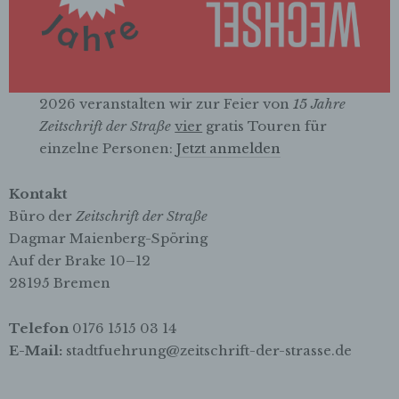
Betroffene Person ist jede identifizierte oder
identifizierbare natürliche Person, deren
personenbezogene Daten von dem für die
Verarbeitung Verantwortlichen verarbeitet
werden.
2026 veranstalten wir zur Feier von
15 Jahre
c) Verarbeitung
Zeitschrift der Straße
vier
gratis Touren für
Verarbeitung ist jeder mit oder ohne Hilfe
einzelne Personen:
Jetzt anmelden
automatisierter Verfahren ausgeführte
Vorgang oder jede solche Vorgangsreihe im
Kontakt
Zusammenhang mit personenbezogenen
Daten wie das Erheben, das Erfassen, die
Büro der
Zeitschrift der Straße
Organisation, das Ordnen, die Speicherung,
Dagmar Maienberg-Spöring
die Anpassung oder Veränderung, das
Auf der Brake 10–12
Auslesen, das Abfragen, die Verwendung,
28195 Bremen
die Offenlegung durch Übermittlung,
Verbreitung oder eine andere Form der
Bereitstellung, den Abgleich oder die
Telefon
0176 1515 03 14
Verknüpfung, die Einschränkung, das
E-Mail:
stadtfuehrung@zeitschrift-der-strasse.de
Löschen oder die Vernichtung.
d) Einschränkung der Verarbeitung
.