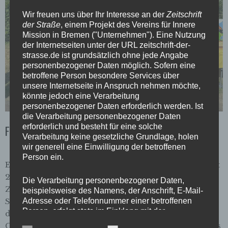
Wir freuen uns über Ihr Interesse an der
Zeitschrift
der Straße
, einem Projekt des Vereins für Innere
Mission in Bremen ("Unternehmen"). Eine Nutzung
der Internetseiten unter der URL zeitschrift-der-
strasse.de ist grundsätzlich ohne jede Angabe
personenbezogener Daten möglich. Sofern eine
betroffene Person besondere Services über
unsere Internetseite in Anspruch nehmen möchte,
könnte jedoch eine Verarbeitung
personenbezogener Daten erforderlich werden. Ist
die Verarbeitung personenbezogener Daten
erforderlich und besteht für eine solche
Fockes Fest 2025
Verarbeitung keine gesetzliche Grundlage, holen
wir generell eine Einwilligung der betroffenen
Person ein.
Ein kleiner Rückblick auf unseren Tag bei Fockes Fest
2025. Wir haben kostenlos ältere Ausgaben der
Die Verarbeitung personenbezogener Daten,
Zeitschrift der Straße und die aktuelle #130
beispielsweise des Namens, der Anschrift, E-Mail-
Adresse oder Telefonnummer einer betroffenen
SANDSTRASSE zum Verkaufspreis ausgegeben. Für
Person, erfolgt stets im Einklang mit der
die Mutigen, ob groß oder klein, gab es wie immer die
Datenschutz-Grundverordnung und in
Chance ihr Geschick am „heißen Draht“ unter Beweis