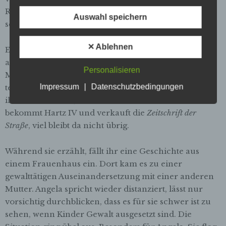
genetischen, psychischen, wirtschaftlichen,
Reinigungskraft. Als sie schwanger wurde, wurde es
kulturellen oder sozialen Identität dieser
Auswahl speichern
natürlichen Person sind, identifiziert werden
schwieriger für sie zu arbeiten.
kann.
✕ Ablehnen
Eine Ausbildung hat sie nicht. Sie schmunzelt, als sie
b) betroffene Person
auf Kölsch sagt, sie sei ja „schließlich Hausfrau und
Betroffene Person ist jede identifizierte oder
Personalisieren
Mutter“ gewesen. Sie vermisst ihre Kinder sehr,
identifizierbare natürliche Person, deren
Impressum
|
Datenschutzbedingungen
telefoniert fast täglich mit ihnen. Besuchen konnte sie
personenbezogene Daten von dem für die
Verarbeitung Verantwortlichen verarbeitet
ihre Kinder nicht, dafür reichte das Geld nicht. Sie
werden.
bekommt Hartz IV und verkauft die
Zeitschrift der
Straße
, viel bleibt da nicht übrig.
c) Verarbeitung
Verarbeitung ist jeder mit oder ohne Hilfe
Während sie erzählt, fällt ihr eine Geschichte aus
automatisierter Verfahren ausgeführte
einem Frauenhaus ein. Dort kam es zu einer
Vorgang oder jede solche Vorgangsreihe im
gewalttätigen Auseinandersetzung mit einer anderen
Zusammenhang mit personenbezogenen
Daten wie das Erheben, das Erfassen, die
Mutter. Angela spricht wieder distanziert, lässt nur
Organisation, das Ordnen, die Speicherung,
vorsichtig durchblicken, dass es für sie schwer ist zu
die Anpassung oder Veränderung, das
sehen, wenn Kinder Gewalt ausgesetzt sind. Die
Auslesen, das Abfragen, die Verwendung,