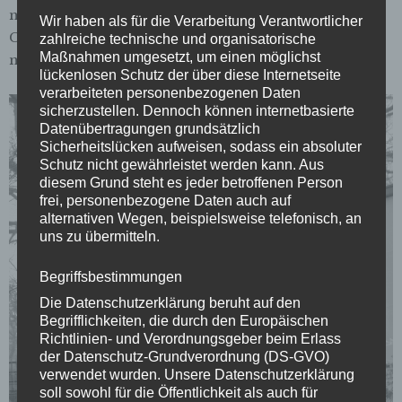
noch die Nachricht der Ärzte, die ihr sagten, ihre
Wir haben als für die Verarbeitung Verantwortlicher
Chance, schwanger werden zu können, betrage nur
zahlreiche technische und organisatorische
Maßnahmen umgesetzt, um einen möglichst
noch 20 Prozent. Sie hätte so gern Kinder!
lückenlosen Schutz der über diese Internetseite
verarbeiteten personenbezogenen Daten
sicherzustellen. Dennoch können internetbasierte
Datenübertragungen grundsätzlich
Sicherheitslücken aufweisen, sodass ein absoluter
Schutz nicht gewährleistet werden kann. Aus
diesem Grund steht es jeder betroffenen Person
frei, personenbezogene Daten auch auf
alternativen Wegen, beispielsweise telefonisch, an
uns zu übermitteln.
Begriffsbestimmungen
Die Datenschutzerklärung beruht auf den
Begrifflichkeiten, die durch den Europäischen
Richtlinien- und Verordnungsgeber beim Erlass
der Datenschutz-Grundverordnung (DS-GVO)
verwendet wurden. Unsere Datenschutzerklärung
soll sowohl für die Öffentlichkeit als auch für