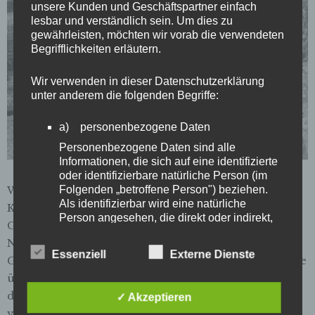
unsere Kunden und Geschäftspartner einfach
lesbar und verständlich sein. Um dies zu
gewährleisten, möchten wir vorab die verwendeten
Begrifflichkeiten erläutern.
Wir verwenden in dieser Datenschutzerklärung
unter anderem die folgenden Begriffe:
a) personenbezogene Daten
Personenbezogene Daten sind alle
Informationen, die sich auf eine identifizierte
Sandra achtet auf ihr Äußeres. „Wer obdachlos ist, muss nicht
oder identifizierbare natürliche Person (im
obdachlos aussehen!“, findet sie. (Foto: Petra Kettler)
Wie Angela. Schüchtern erzählt Angela von ihren
Folgenden „betroffene Person") beziehen.
Als identifizierbar wird eine natürliche
Kindern. Sie sind 16, 13 und 11 und leben bei der
Person angesehen, die direkt oder indirekt,
Großmutter. Angela selbst ist in Köln aufgewachsen.
insbesondere mittels Zuordnung zu einer
Nach Bremen kam sie, weil sie zu Hause häusliche
Kennung wie einem Namen, zu einer
Essenziell
Externe Dienste
Gewalt erlebte. Sehr distanziert und neutral spricht sie
Kennnummer, zu Standortdaten, zu einer
Online-Kennung oder zu einem oder
über ihre Situation, sie gibt wenig preis über sich. Mit
mehreren besonderen Merkmalen, die
dem Vater ihrer Kinder war sie 14 Jahre lang
✓ Akzeptieren
Ausdruck der physischen, physiologischen,
verheiratet. Ihre Tante vermittelte ihr einen Job als