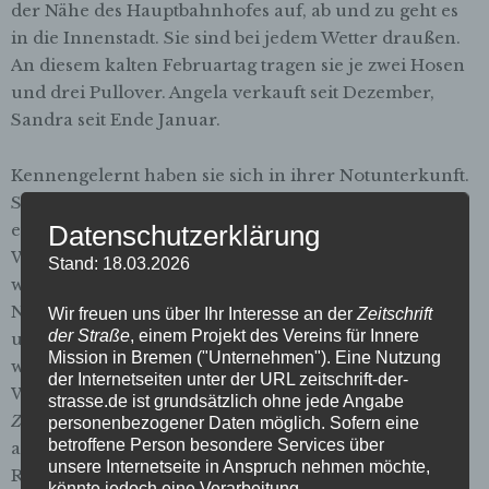
der Nähe des Hauptbahnhofes auf, ab und zu geht es
in die Innenstadt. Sie sind bei jedem Wetter draußen.
An diesem kalten Februartag tragen sie je zwei Hosen
und drei Pullover. Angela verkauft seit Dezember,
Sandra seit Ende Januar.
Kennengelernt haben sie sich in ihrer Notunterkunft.
Sandra und ihr Freund hatten eine Wohnung, in der
es einen Wasserschaden gab. Sie mussten die
Datenschutzerklärung
Wohnung bis auf Weiteres verlassen. Etwas verloren
Stand: 18.03.2026
wandten sie sich ans Amt, von dort wurden sie in die
Notunterkunft geschickt. Dort sind sie zusammen
Wir freuen uns über Ihr Interesse an der
Zeitschrift
der Straße
, einem Projekt des Vereins für Innere
untergebracht, in einem Vierbettzimmer. Sandra
Mission in Bremen ("Unternehmen"). Eine Nutzung
würde gern wieder mit ihrem Freund in eine eigene
der Internetseiten unter der URL zeitschrift-der-
Wohnung ziehen. Angela hatte Sandra von der
strasse.de ist grundsätzlich ohne jede Angabe
Zeitschrift der Straße
erzählt, nachdem diese ihr
personenbezogener Daten möglich. Sofern eine
betroffene Person besondere Services über
anvertraut hatte, dass sie von ihrem Hartz-IV-
unsere Internetseite in Anspruch nehmen möchte,
Regelsatz nur 280 Euro bekommt, weil sie noch ein
könnte jedoch eine Verarbeitung