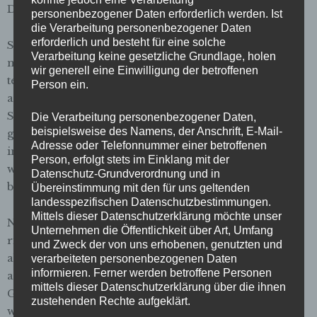
Darlehen abbezahlen muss.
personenbezogener Daten erforderlich werden. Ist
die Verarbeitung personenbezogener Daten
erforderlich und besteht für eine solche
Sandra kommt aus Ostfriesland, aus Aurich. Dort
Verarbeitung keine gesetzliche Grundlage, holen
machte sie eine Ausbildung zur Pharmazeutisch-
wir generell eine Einwilligung der betroffenen
technischen Assistentin. Doch immer wieder
Person ein.
auftretende Schmerzen bringen sie ins Krankenhaus.
Sandra hat Endometriose, hier wächst ein
Die Verarbeitung personenbezogener Daten,
beispielsweise des Namens, der Anschrift, E-Mail-
gebärmutterschleimhautähnliches Gewebe nicht nur
Adresse oder Telefonnummer einer betroffenen
in der Gebärmutterhöhle, sondern auch an Stellen,
Person, erfolgt stets im Einklang mit der
wo es eigentlich nicht hingehört. Diese Krankheit
Datenschutz-Grundverordnung und in
bringt sie für längere Zeit ins Krankenhaus.
Übereinstimmung mit den für uns geltenden
landesspezifischen Datenschutzbestimmungen.
Mittels dieser Datenschutzerklärung möchte unser
Nachdem sie für vier Wochen krankgeschrieben war,
Unternehmen die Öffentlichkeit über Art, Umfang
riet ihr ein Berufsschullehrer, die Ausbildung
und Zweck der von uns erhobenen, genutzten und
abzubrechen, weil sie den versäumten Stoff nicht
verarbeiteten personenbezogenen Daten
informieren. Ferner werden betroffene Personen
aufholen könne. Traurig erzählt sie von ihrer
mittels dieser Datenschutzerklärung über die ihnen
Gebärmuttererkrankung, die mit starken Schmerzen
zustehenden Rechte aufgeklärt.
während der Menstruation einhergeht. Dann kam