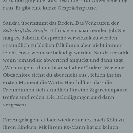
Situation ging übel aus. Besonders für Angela: Sie flog
die Offenlegung durch Übermittlung,
Verbreitung oder eine andere Form der
raus. Es gibt eine kurze Gesprächspause.
Bereitstellung, den Abgleich oder die
Verknüpfung, die Einschränkung, das
Sandra übernimmt das Reden. Das Verkaufen der
Löschen oder die Vernichtung.
Zeitschrift der Straße
ist für sie ein spannender Job. Sie
mag es, dabei in Gespräche verwickelt zu werden.
d) Einschränkung der Verarbeitung
Freundlich zu bleiben fällt ihnen aber nicht immer
Einschränkung der Verarbeitung ist die
Markierung gespeicherter
leicht, etwa, wenn sie beleidigt werden. Sandra erzählt,
personenbezogener Daten mit dem Ziel, ihre
wenn jemand sie abwertend anguckt und dann sagt:
künftige Verarbeitung einzuschränken.
„Warum gehst du nicht anschaffen?“ oder: „Wie eine
Obdachlose siehst du aber nicht aus“, fehlen ihr im
e) Profiling
ersten Moment die Worte. Hier hilft es, dass die
Profiling ist jede Art der automatisierten
Freundinnen sich stündlich für eine Zigarettenpause
Verarbeitung personenbezogener Daten, die
treffen und reden. Die Beleidigungen sind dann
darin besteht, dass diese
personenbezogenen Daten verwendet
vergessen.
werden, um bestimmte persönliche Aspekte,
die sich auf eine natürliche Person beziehen,
Für Angela geht es bald wieder zurück nach Köln zu
zu bewerten, insbesondere, um Aspekte
ihren Kindern. Mit ihrem Ex-Mann hat sie keinen
bezüglich Arbeitsleistung, wirtschaftlicher