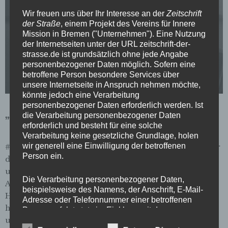
Wir freuen uns über Ihr Interesse an der
Zeitschrift
der Straße
, einem Projekt des Vereins für Innere
Mission in Bremen ("Unternehmen"). Eine Nutzung
der Internetseiten unter der URL zeitschrift-der-
strasse.de ist grundsätzlich ohne jede Angabe
personenbezogener Daten möglich. Sofern eine
betroffene Person besondere Services über
unsere Internetseite in Anspruch nehmen möchte,
könnte jedoch eine Verarbeitung
personenbezogener Daten erforderlich werden. Ist
„Aufklärung ist fast schon ein Schimpfwort“
die Verarbeitung personenbezogener Daten
erforderlich und besteht für eine solche
Verarbeitung keine gesetzliche Grundlage, holen
wir generell eine Einwilligung der betroffenen
#53 DOM: Früher war Horst Isola Landesvorsitzender
Person ein.
der SPD, heute kämpft er für die Trennung von Staat
und Kirche. Ein Gespräch über Lobbyismus,
Die Verarbeitung personenbezogener Daten,
Auschwitz, die Sozialdemokratie und 20 Schläge
beispielsweise des Namens, der Anschrift, E-Mail-
Haben Sie eine Mission, Herr Isola? Mission wäre zu
Adresse oder Telefonnummer einer betroffenen
hoch gegriffen, aber ich habe politische Auffassungen
Person, erfolgt stets im Einklang mit der
und Grundsätze. Eine davon ist die Trennung von
Datenschutz-Grundverordnung und in