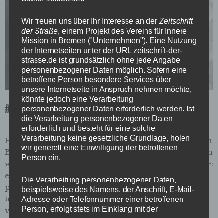
Wir freuen uns über Ihr Interesse an der
Zeitschrift
der Straße
, einem Projekt des Vereins für Innere
Mission in Bremen ("Unternehmen"). Eine Nutzung
der Internetseiten unter der URL zeitschrift-der-
strasse.de ist grundsätzlich ohne jede Angabe
personenbezogener Daten möglich. Sofern eine
betroffene Person besondere Services über
unsere Internetseite in Anspruch nehmen möchte,
könnte jedoch eine Verarbeitung
#61 Baumwollbörse
personenbezogener Daten erforderlich werden. Ist
die Verarbeitung personenbezogener Daten
erforderlich und besteht für eine solche
Verarbeitung keine gesetzliche Grundlage, holen
Hintergrundfoto: quimby/flickr.com EDITORIAL: Von
wir generell eine Einwilligung der betroffenen
Ballen und Brunnen Irgendwas mit Baumwolle sollten
Person ein.
wir machen, haben sie uns an der Uni gesagt, genauer:
ein Heft, das zu ihrem Schwerpunkt „Global Cotton“
Die Verarbeitung personenbezogener Daten,
passt. Da ist die Auswahl an Orten, die in Bremen
beispielsweise des Namens, der Anschrift, E-Mail-
infrage kommen, nicht so groß. Zuerst denkt man
Adresse oder Telefonnummer einer betroffenen
Person, erfolgt stets im Einklang mit der
vielleicht noch an die Wollkämmerei in Blumenthal –