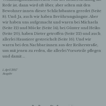
Als identifizierbar wird eine natürliche
Rede ist, dann wird oft über, aber selten mit den
Person angesehen, die direkt oder indirekt,
Bewohner:innen dieser Schlichtbauten geredet (Seite
insbesondere mittels Zuordnung zu einer
8). Und: Ja, auch wir haben Berührungsängste. Aber
Kennung wie einem Namen, zu einer
wir haben uns aufgemacht und waren bei Michaela
Kennnummer, zu Standortdaten, zu einer
Online-Kennung oder zu einem oder
(Seite 12) und Mücke (Seite 14), bei Günter und Heiko
mehreren besonderen Merkmalen, die
(Seite 20), haben Dieter getroffen (Seite 22) und auch
Ausdruck der physischen, physiologischen,
allerlei Haustiere gestreichelt (Seite 16). Und wir
genetischen, psychischen, wirtschaftlichen,
waren bei den Nachbar:innen aus der Reiherstraße,
kulturellen oder sozialen Identität dieser
um mit jenen zu reden, die allerlei Vorurteile pflegen
natürlichen Person sind, identifiziert werden
kann.
und damit …
b) betroffene Person
1. April 2017
Betroffene Person ist jede identifizierte oder
Ausgabe
identifizierbare natürliche Person, deren
personenbezogene Daten von dem für die
Verarbeitung Verantwortlichen verarbeitet
werden.
c) Verarbeitung