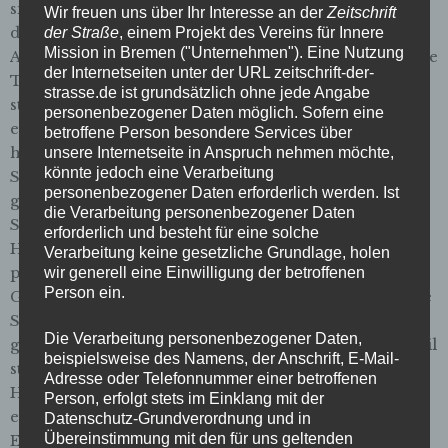
sie aber gehören. Nachdem die Zeitschrift der Straße
Wir freuen uns über Ihr Interesse an der
Zeitschrift
der Reihersiedlung im vergangenen April eine eigene
der Straße
, einem Projekt des Vereins für Innere
Mission in Bremen ("Unternehmen"). Eine Nutzung
Ausgabe gewidmet hatte, haben nun zehn studentische
der Internetseiten unter der URL zeitschrift-der-
Teams der Jade-Hochschule aus Oldenburg
strasse.de ist grundsätzlich ohne jede Angabe
städtebauliche Entwürfe zur Zukunft der Siedlung
personenbezogener Daten möglich. Sofern eine
entwickelt: ein Lernprojekt bringt ein Lernprojekt
betroffene Person besondere Services über
hervor. Die Ergebnisse sind bis Ende Februar in der
unsere Internetseite in Anspruch nehmen möchte,
könnte jedoch eine Verarbeitung
Stadtteilbibliothek West in Gröpelingen zu sehen. „Es
personenbezogener Daten erforderlich werden. Ist
geht nicht darum, Lösungen zu finden“, sagt Hartmut
die Verarbeitung personenbezogener Daten
Stechow, Professor für Städtebau an der Jade-
erforderlich und besteht für eine solche
Hochschule, der für seine Studierenden einen
Verarbeitung keine gesetzliche Grundlage, holen
professionellen Wettbewerb mit Fachjury und
wir generell eine Einwilligung der betroffenen
Person ein.
Geldpreisen organisiert hatte. Er will Ideen für soziale
Stadtentwicklung ausarbeiten. In der Reihersiedlung
Die Verarbeitung personenbezogener Daten,
gab es ursprünglich 52 Wohnungen, doch ein Großteil
beispielsweise des Namens, der Anschrift, E-Mail-
steht mittlerweile leer. Wer hier noch in einem der
Adresse oder Telefonnummer einer betroffenen
Häuschen lebt, hat noch einen Holzofen, dafür zahlt
Person, erfolgt stets im Einklang mit der
er für knapp 40 Quadratmeter aber auch nur 170
Datenschutz-Grundverordnung und in
Übereinstimmung mit den für uns geltenden
Euro Kaltmiete. …