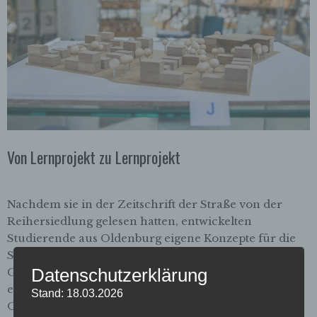
Von Lernprojekt zu Lernprojekt
Nachdem sie in der Zeitschrift der Straße von der
Reihersiedlung gelesen hatten, entwickelten
Studierende aus Oldenburg eigene Konzepte für die
Schlichtbauten Viele Menschen machen sich derzeit
Datenschutzerklärung
Gedanken über die Zukunft der Reihersiedlung,
einem Ensemble von Schlichtbauten in Bremen-
Stand: 18.03.2026
Oslebshausen. Nur die Vonovia nicht so richtig – der