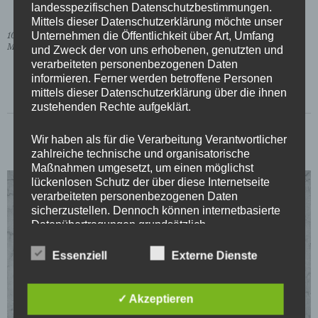
landesspezifischen Datenschutzbestimmungen.
Mittels dieser Datenschutzerklärung möchte unser
Unternehmen die Öffentlichkeit über Art, Umfang
10. Februar 2018
Meldung
und Zweck der von uns erhobenen, genutzten und
verarbeiteten personenbezogenen Daten
informieren. Ferner werden betroffene Personen
mittels dieser Datenschutzerklärung über die ihnen
zustehenden Rechte aufgeklärt.
Wir haben als für die Verarbeitung Verantwortlicher
zahlreiche technische und organisatorische
Maßnahmen umgesetzt, um einen möglichst
lückenlosen Schutz der über diese Internetseite
verarbeiteten personenbezogenen Daten
sicherzustellen. Dennoch können internetbasierte
Datenübertragungen grundsätzlich
Sicherheitslücken aufweisen, sodass ein absoluter
Schutz nicht gewährleistet werden kann. Aus
Essenziell
Externe Dienste
diesem Grund steht es jeder betroffenen Person
frei, personenbezogene Daten auch auf
alternativen Wegen, beispielsweise telefonisch, an
✓ Akzeptieren
uns zu übermitteln.