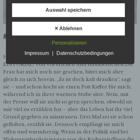
Auswahl speichern
Begriffsbestimmungen
Die Datenschutzerklärung beruht auf den
Begrifflichkeiten, die durch den Europäischen
✕ Ablehnen
Richtlinien- und Verordnungsgeber beim Erlass
#47 Reihersiedlung
der Datenschutz-Grundverordnung (DS-GVO)
Personalisieren
verwendet wurden. Unsere Datenschutzerklärung
soll sowohl für die Öffentlichkeit als auch für
Impressum
|
Datenschutzbedingungen
Hintergrundfoto: Maret Hosemann/flickr.com
unsere Kunden und Geschäftspartner einfach
lesbar und verständlich sein. Um dies zu
EDITORIAL: Von Vorurteilen und Hausbesuchen Die
gewährleisten, möchten wir vorab die verwendeten
Frau hat mich noch nie gesehen, bittet mich aber
Begrifflichkeiten erläutern.
gleich zu sich herein. „Es ist doch kalt draußen“, sagt
sie – und schon kocht sie einen Pott Kaffee für mich,
Wir verwenden in dieser Datenschutzerklärung
während ich in ihrer warmen Stube sitze. Nein, mit
unter anderem die folgenden Begriffe:
der Presse will sie nicht so gern sprechen, obwohl sie
mir viel zu erzählen hat – aber das Leben hat ihr viel
a) personenbezogene Daten
Grund gegeben zu misstrauen. Drei Mal sei sie schon
Personenbezogene Daten sind alle
geflohen, erzählt sie. Dennoch empfängt sie mich
Informationen, die sich auf eine identifizierte
offen und warmherzig. Wenn in der Politik und bei
oder identifizierbare natürliche Person (im
Folgenden „betroffene Person") beziehen.
Wohnungsbaukonzernen von der Reihersiedlung die