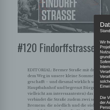
Dat
Stand
#120 Findorffstrasse
Wir f
Proje
Nutzu
grund
Sofer
Inter
EDITORIAL: Bremer Straße mit drei F Liebe
Verar
dem Weg in unsere kleine Sommerpause d
Verar
geschafft – und diesmal wirklich so mitten
solch
Einwi
Hauptbahnhof und begrenzt Bürgerweide, 
vielleicht am interessantesten) das Freima
Die V
verbindet die Straße zudem zwei sehr unte
der A
Bremens: die nördlich und die südlich der 
Perso