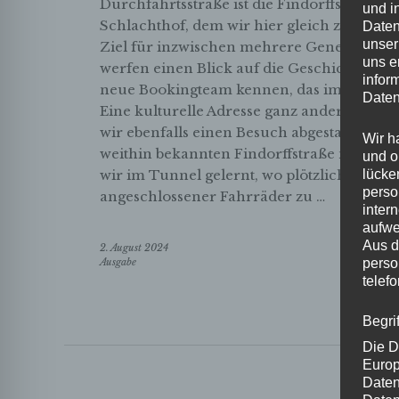
Durchfahrtsstraße ist die Findorffstraße 
und i
Schlachthof, dem wir hier gleich zwei Text
Daten
unser
Ziel für inzwischen mehrere Generatione
uns e
werfen einen Blick auf die Geschichte des
infor
neue Bookingteam kennen, das im April se
Daten
Eine kulturelle Adresse ganz anderer Ar
wir ebenfalls einen Besuch abgestattet habe
Wir h
weithin bekannten Findorffstraße noch Ge
und o
wir im Tunnel gelernt, wo plötzlich sche
lücke
perso
angeschlossener Fahrräder zu …
inter
aufwe
Aus d
2. August 2024
Ausgabe
perso
telef
Begri
Die D
Europ
Daten