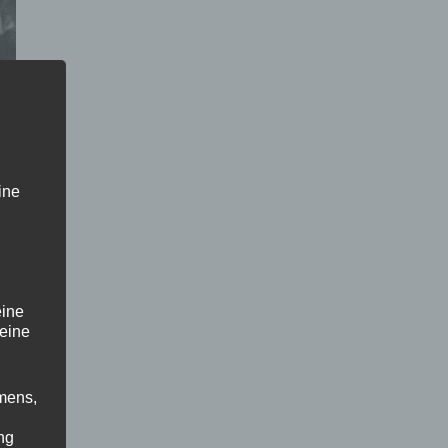
ine
eine
 eine
mens,
ng