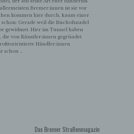
nel, der auf seine Art eher Hindernis
Profiling ist jede Art der automatisierten Verarbeitung
personenbezogener Daten, die darin besteht, dass diese
 allermeisten Bremer:innen ist sie vor
personenbezogenen Daten verwendet werden, um bestimmte
chen kommen hier durch, kaum einer
persönliche Aspekte, die sich auf eine natürliche Person bezie
s schon: Gerade weil die Bischofsnadel
zu bewerten, insbesondere, um Aspekte bezüglich Arbeitsleistu
gabe gewidmet. Hier im Tunnel haben
wirtschaftlicher Lage, Gesundheit, persönlicher Vorlieben, Inter
t, die von Künstler:innen gegründet
Zuverlässigkeit, Verhalten, Aufenthaltsort oder Ortswechsel die
natürlichen Person zu analysieren oder vorherzusagen.
rofitorientierte Händler:innen
ir schon …
f) Pseudonymisierung
Pseudonymisierung ist die Verarbeitung personenbezogener D
in einer Weise, auf welche die personenbezogenen Daten ohn
Hinzuziehung zusätzlicher Informationen nicht mehr einer
spezifischen betroffenen Person zugeordnet werden können, so
diese zusätzlichen Informationen gesondert aufbewahrt werde
technischen und organisatorischen Maßnahmen unterliegen, di
gewährleisten, dass die personenbezogenen Daten nicht einer
identifizierten oder identifizierbaren natürlichen Person zugewi
werden.
g) Verantwortlicher oder für die Verarbeitung Verantwortlicher
Das Bremer Straßenmagazin