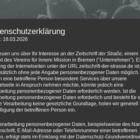
enschutzerklärung
: 18.03.2026
reuen uns über Ihr Interesse an der
Zeitschrift der Straße
, einem
kt des Vereins für Innere Mission in Bremen ("Unternehmen"). E
ng der Internetseiten unter der URL zeitschrift-der-strasse.de ist
sätzlich ohne jede Angabe personenbezogener Daten möglich.
n eine betroffene Person besondere Services über unsere
netseite in Anspruch nehmen möchte, könnte jedoch eine
 Leser:innen, da haben wir es auf
beitung personenbezogener Daten erforderlich werden. Ist die
och noch wieder ins Zentrum
beitung personenbezogener Daten erforderlich und besteht für 
rein. Die Findorffstraße liegt nahe dem
e Verarbeitung keine gesetzliche Grundlage, holen wir generell
lligung der betroffenen Person ein.
Messegelände und (für die meisten
rktareal im Nordwesten. Als Tunnel
erarbeitung personenbezogener Daten, beispielsweise des Na
rschiedliche Vorstellungen der Mitte
nschrift, E-Mail-Adresse oder Telefonnummer einer betroffenen
Gleise nämlich. Eine reine
n, erfolgt stets im Einklang mit der Datenschutz-Grundverordnu