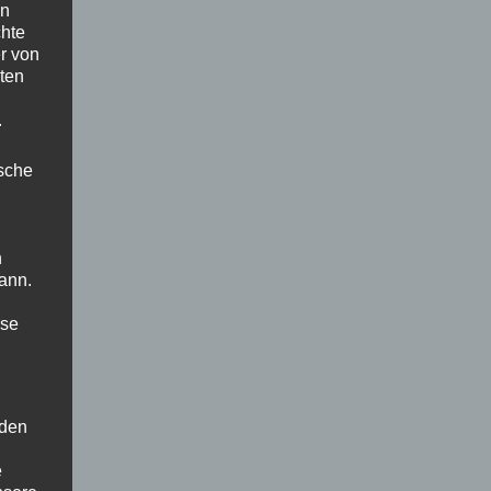
en
chte
r von
ten
.
ische
n
ann.
ise
 den
e