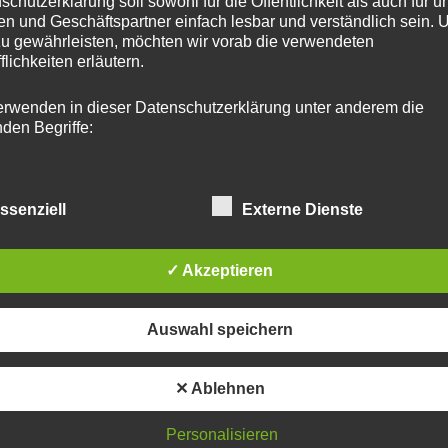
schutzerklärung soll sowohl für die Öffentlichkeit als auch für u
n und Geschäftspartner einfach lesbar und verständlich sein.
zu gewährleisten, möchten wir vorab die verwendeten
flichkeiten erläutern.
erwenden in dieser Datenschutzerklärung unter anderem die
nden Begriffe:
a) personenbezogene Daten
Personenbezogene Daten sind alle Informationen, die sich auf 
ssenziell
Externe Dienste
identifizierte oder identifizierbare natürliche Person (im Folgen
„betroffene Person") beziehen. Als identifizierbar wird eine natü
Person angesehen, die direkt oder indirekt, insbesondere mittel
✓ Akzeptieren
Zuordnung zu einer Kennung wie einem Namen, zu einer
Kennnummer, zu Standortdaten, zu einer Online-Kennung oder
einem oder mehreren besonderen Merkmalen, die Ausdruck de
Auswahl speichern
physischen, physiologischen, genetischen, psychischen,
wirtschaftlichen, kulturellen oder sozialen Identität dieser natür
Person sind, identifiziert werden kann.
✕ Ablehnen
b) betroffene Person
Personalisieren