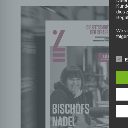
Daten
Kunde
dies 
Begrif
Wir v
folge
E