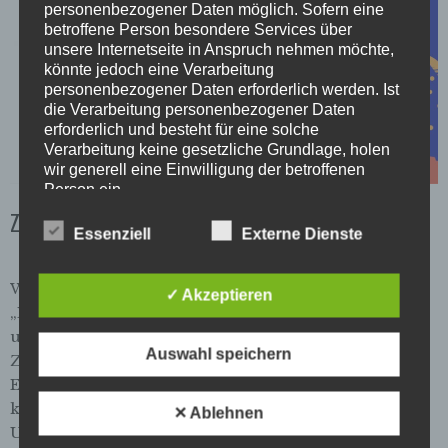
personenbezogener Daten möglich. Sofern eine
betroffene Person besondere Services über
unsere Internetseite in Anspruch nehmen möchte,
könnte jedoch eine Verarbeitung
personenbezogener Daten erforderlich werden. Ist
die Verarbeitung personenbezogener Daten
erforderlich und besteht für eine solche
Verarbeitung keine gesetzliche Grundlage, holen
wir generell eine Einwilligung der betroffenen
Person ein.
ZdS bei Lichter der Neustadt 2025
Essenziell
Externe Dienste
Die Verarbeitung personenbezogener Daten,
beispielsweise des Namens, der Anschrift, E-Mail-
Adresse oder Telefonnummer einer betroffenen
Wir sind dieses Jahr wieder auf dem Wintermarkt
Person, erfolgt stets im Einklang mit der
✓ Akzeptieren
„Lichter der Neustadt“ (KulturKraken e.V.) An
Datenschutz-Grundverordnung und in
Übereinstimmung mit den für uns geltenden
unserem Stand erhaltet ihr aktuelle und vergriffene
Auswahl speichern
landesspezifischen Datenschutzbestimmungen.
ZdS-Ausgaben, selbstgekochte Marmelade unserer
Mittels dieser Datenschutzerklärung möchte unser
Ehrenamtlichen und mehr. An den folgenden Tagen
Unternehmen die Öffentlichkeit über Art, Umfang
könnt ihr uns antreffen : Freitag, 28.11.2515:30–22:15
✕ Ablehnen
und Zweck der von uns erhobenen, genutzten und
Uhr und Donnerstag, 4.12.2516:00–22:15 Uhr Über
verarbeiteten personenbezogenen Daten