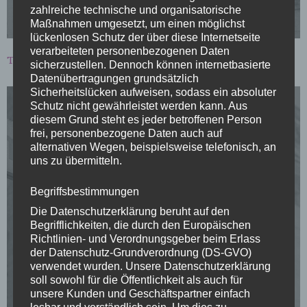
zahlreiche technische und organisatorische
Maßnahmen umgesetzt, um einen möglichst
lückenlosen Schutz der über diese Internetseite
verarbeiteten personenbezogenen Daten
Text:
Wiebke Plasse
/
Fotos
: Wolfgang Everding
sicherzustellen. Dennoch können internetbasierte
Datenübertragungen grundsätzlich
Sicherheitslücken aufweisen, sodass ein absoluter
Schutz nicht gewährleistet werden kann. Aus
diesem Grund steht es jeder betroffenen Person
frei, personenbezogene Daten auch auf
alternativen Wegen, beispielsweise telefonisch, an
uns zu übermitteln.
„DIE PLÄNE ZUM ZIVILSCHUTZ
Begriffsbestimmungen
SIND NUR EIN TROPFEN AUF DEN HEISSEN STEIN“
Die Datenschutzerklärung beruht auf den
Begrifflichkeiten, die durch den Europäischen
Ein Gespräch mit Kunsthistorikerin Heike
Richtlinien- und Verordnungsgeber beim Erlass
Hollunder
der Datenschutz-Grundverordnung (DS-GVO)
verwendet wurden. Unsere Datenschutzerklärung
über Bunker, Zivilschutz und die Angst vor dem
soll sowohl für die Öffentlichkeit als auch für
Krieg.
unsere Kunden und Geschäftspartner einfach
lesbar und verständlich sein. Um dies zu