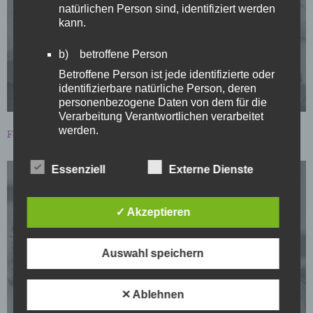
natürlichen Person sind, identifiziert werden
kann.
Seite 14
b) betroffene Person
Betroffene Person ist jede identifizierte oder
identifizierbare natürliche Person, deren
personenbezogene Daten von dem für die
Verarbeitung Verantwortlichen verarbeitet
werden.
Fotos:
Thorsten Schmidt
/
Text
: Karolina Meyer-Schilf
c) Verarbeitung
Essenziell
Externe Dienste
Verarbeitung ist jeder mit oder ohne Hilfe
automatisierter Verfahren ausgeführte
Vorgang oder jede solche Vorgangsreihe im
✓ Akzeptieren
Zusammenhang mit personenbezogenen
Daten wie das Erheben, das Erfassen, die
Organisation, das Ordnen, die Speicherung,
Auswahl speichern
die Anpassung oder Veränderung, das
WILDER WESTEN
Auslesen, das Abfragen, die Verwendung,
die Offenlegung durch Übermittlung,
✕ Ablehnen
Verbreitung oder eine andere Form der