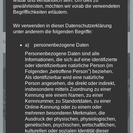
Seite 1
2
gewährleisten, möchten wir vorab die verwendeten
Begrifflichkeiten erläutern.
Wir verwenden in dieser Datenschutzerklärung
unter anderem die folgenden Begriffe:
Interview:
Frieda Ahrens
/
Fotos
: Norbert Schmacke
a) personenbezogene Daten
Personenbezogene Daten sind alle
Informationen, die sich auf eine identifizierte
oder identifizierbare natürliche Person (im
Folgenden „betroffene Person") beziehen.
Als identifizierbar wird eine natürliche
Person angesehen, die direkt oder indirekt,
insbesondere mittels Zuordnung zu einer
Kennung wie einem Namen, zu einer
HIER KOMMEN EIN PAAR FARBKLECKSE
Kennnummer, zu Standortdaten, zu einer
Online-Kennung oder zu einem oder
mehreren besonderen Merkmalen, die
Unser Fotograf hat sich eines Morgens
Ausdruck der physischen, physiologischen,
aufgemacht
genetischen, psychischen, wirtschaftlichen,
kulturellen oder sozialen Identität dieser
und alles fotografiert, was Farbe hat.