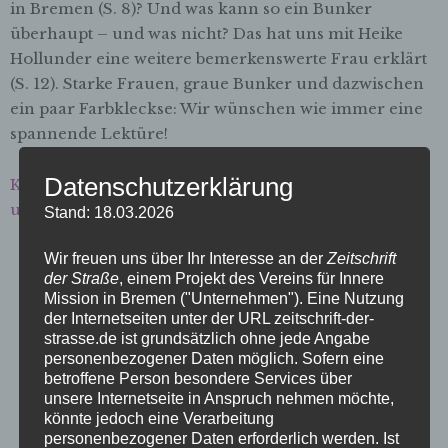
in Bremen (S. 8)? Und was kann so ein Bunker
überhaupt – und was nicht? Das hat uns mit Heike
Hollunder eine weitere bemerkenswerte Frau erklärt
(S. 12). Starke Frauen, graue Bunker und dazwischen
ein paar Farbkleckse: Wir wünschen wie immer eine
spannende Lektüre!
Datenschutzerklärung
Karolina Meyer-Schilf, Jan-Paul Koopmann
und das Team der
Zeitschrift der Straße
Stand: 18.03.2026
Wir freuen uns über Ihr Interesse an der
Zeitschrift
der Straße
, einem Projekt des Vereins für Innere
Mission in Bremen ("Unternehmen"). Eine Nutzung
der Internetseiten unter der URL zeitschrift-der-
strasse.de ist grundsätzlich ohne jede Angabe
personenbezogener Daten möglich. Sofern eine
betroffene Person besondere Services über
unsere Internetseite in Anspruch nehmen möchte,
könnte jedoch eine Verarbeitung
personenbezogener Daten erforderlich werden. Ist