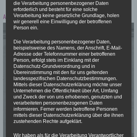
die Verarbeitung personenbezogener Daten
erforderlich und besteht für eine solche
Aus dem Inhalt:
Verarbeitung keine gesetzliche Grundlage, holen
wir generell eine Einwilligung der betroffenen
Person ein.
Die Verarbeitung personenbezogener Daten,
beispielsweise des Namens, der Anschrift, E-Mail-
Adresse oder Telefonnummer einer betroffenen
Person, erfolgt stets im Einklang mit der
Datenschutz-Grundverordnung und in
Übereinstimmung mit den für uns geltenden
UND WENN ES WIEDER ERNST WIRD?
landesspezifischen Datenschutzbestimmungen.
Mittels dieser Datenschutzerklärung möchte unser
Unternehmen die Öffentlichkeit über Art, Umfang
Alte Bunker und neuer Zivilschutz in Bremen
und Zweck der von uns erhobenen, genutzten und
verarbeiteten personenbezogenen Daten
informieren. Ferner werden betroffene Personen
Seite 8
mittels dieser Datenschutzerklärung über die ihnen
zustehenden Rechte aufgeklärt.
Wir haben als für die Verarbeitung Verantwortlicher