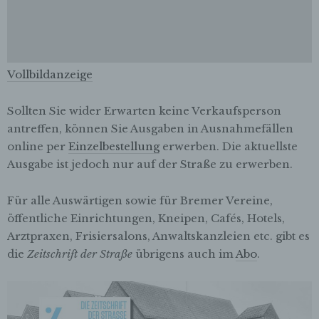
Verantwortlicher oder für die Verarbeitung
Verantwortlicher ist die natürliche oder
juristische Person, Behörde, Einrichtung
oder andere Stelle, die allein oder
gemeinsam mit anderen über die Zwecke
Vollbildanzeige
und Mittel der Verarbeitung von
personenbezogenen Daten entscheidet.
Sind die Zwecke und Mittel dieser
Sollten Sie wider Erwarten keine Verkaufsperson
Verarbeitung durch das Unionsrecht oder
antreffen, können Sie Ausgaben in Ausnahmefällen
das Recht der Mitgliedstaaten vorgegeben,
online per
Einzelbestellung
erwerben. Die aktuellste
so kann der Verantwortliche
Ausgabe ist jedoch nur auf der Straße zu erwerben.
beziehungsweise können die bestimmten
Kriterien seiner Benennung nach dem
Unionsrecht oder dem Recht der
Für alle Auswärtigen sowie für Bremer Vereine,
Mitgliedstaaten vorgesehen werden.
öffentliche Einrichtungen, Kneipen, Cafés, Hotels,
Arztpraxen, Frisiersalons, Anwaltskanzleien etc. gibt es
h) Auftragsverarbeiter
die
Zeitschrift der Straße
übrigens auch im
Abo
.
Auftragsverarbeiter ist eine natürliche oder
juristische Person, Behörde, Einrichtung
oder andere Stelle, die personenbezogene
Daten im Auftrag des Verantwortlichen
verarbeitet.