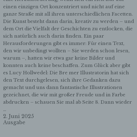
Zahlreiche Internetseiten und Server verwenden
einen einzigen Ort konzentriert und nicht auf eine
Cookies. Viele Cookies enthalten eine sogenannte
ganze Straße mit all ihren unterschiedlichen Facetten.
Cookie-ID. Eine Cookie-ID ist eine eindeutige
Die Kunst besteht dann darin, kreativ zu werden – und
Kennung des Cookies. Sie besteht aus einer
dem Ort die Vielfalt der Geschichten zu entlocken, die
Zeichenfolge, durch welche Internetseiten und
Server dem konkreten Internetbrowser zugeordnet
sich natürlich auch darin finden. Ein paar
werden können, in dem das Cookie gespeichert
Herausforderungen gibt es immer: Für einen Text,
wurde. Dies ermöglicht es den besuchten
den wir unbedingt wollten – Sie werden schon lesen,
Internetseiten und Servern, den individuellen
warum –, hatten wir etwa gar keine Bilder und
Browser der betroffenen Person von anderen
konnten auch keine beschaffen. Zum Glück aber gibt
Internetbrowsern, die andere Cookies enthalten,
zu unterscheiden. Ein bestimmter Internetbrowser
es Lucy Hollwedel: Die Bre mer Illustratorin hat sich
kann über die eindeutige Cookie-ID wiedererkannt
den Text durchgelesen, sich ihre Gedanken dazu
und identifiziert werden.
gemacht und uns dann fantastische Illustrationen
gezeichnet, die wir mit großer Freude und in Farbe
Durch den Einsatz von Cookies kann den Nutzern
abdrucken – schauen Sie mal ab Seite 8. Dann wieder
dieser Internetseite nutzerfreundlichere Services
…
bereitstellen, die ohne die Cookie-Setzung nicht
2. Juni 2025
möglich wären.
Ausgabe
Mittels eines Cookies können die Informationen
und Angebote auf unserer Internetseite im Sinne