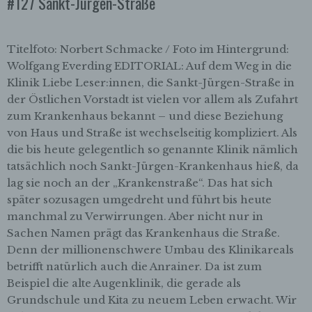
#127 Sankt-Jürgen-Straße
Cookies jederzeit über einen Internetbrowser oder
andere Softwareprogramme gelöscht werden. Dies
ist in allen gängigen Internetbrowsern möglich.
Titelfoto: Norbert Schmacke / Foto im Hintergrund:
Deaktiviert die betroffene Person die Setzung von
Wolfgang Everding EDITORIAL: Auf dem Weg in die
Cookies in dem genutzten Internetbrowser, sind
Klinik Liebe Leser:innen, die Sankt-Jürgen-Straße in
unter Umständen nicht alle Funktionen unserer
Internetseite vollumfänglich nutzbar.
der Östlichen Vorstadt ist vielen vor allem als Zufahrt
zum Krankenhaus bekannt – und diese Beziehung
Erfassung von allgemeinen Daten und
von Haus und Straße ist wechselseitig kompliziert. Als
Informationen
die bis heute gelegentlich so genannte Klinik nämlich
Die Internetseite erfasst mit jedem Aufruf der
tatsächlich noch Sankt-Jürgen-Krankenhaus hieß, da
Internetseite durch eine betroffene Person oder ein
lag sie noch an der „Krankenstraße“. Das hat sich
automatisiertes System eine Reihe von
später sozusagen umgedreht und führt bis heute
allgemeinen Daten und Informationen. Diese
manchmal zu Verwirrungen. Aber nicht nur in
allgemeinen Daten und Informationen werden in
den Logfiles des Servers gespeichert. Erfasst
Sachen Namen prägt das Krankenhaus die Straße.
werden können die (1) verwendeten Browsertypen
Denn der millionenschwere Umbau des Klinikareals
und Versionen, (2) das vom zugreifenden System
betrifft natürlich auch die Anrainer. Da ist zum
verwendete Betriebssystem, (3) die Internetseite,
Beispiel die alte Augenklinik, die gerade als
von welcher ein zugreifendes System auf unsere
Grundschule und Kita zu neuem Leben erwacht. Wir
Internetseite gelangt (sogenannte Referrer), (4) die