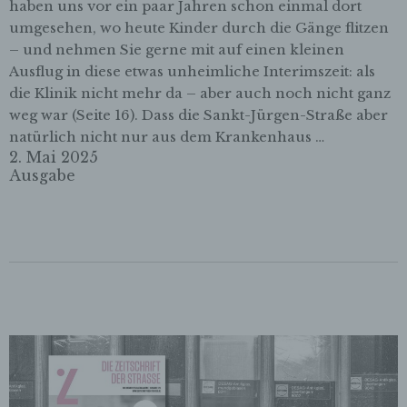
Unterwebseiten, welche über ein zugreifendes
haben uns vor ein paar Jahren schon einmal dort
System auf unserer Internetseite angesteuert
umgesehen, wo heute Kinder durch die Gänge flitzen
werden, (5) das Datum und die Uhrzeit eines
– und nehmen Sie gerne mit auf einen kleinen
Zugriffs auf die Internetseite, (6) eine Internet-
Ausflug in diese etwas unheimliche Interimszeit: als
Protokoll-Adresse (IP-Adresse), (7) der Internet-
die Klinik nicht mehr da – aber auch noch nicht ganz
Service-Provider des zugreifenden Systems und
(8) sonstige ähnliche Daten und Informationen, die
weg war (Seite 16). Dass die Sankt-Jürgen-Straße aber
der Gefahrenabwehr im Falle von Angriffen auf
natürlich nicht nur aus dem Krankenhaus …
unsere informationstechnologischen Systeme
2. Mai 2025
dienen.
Ausgabe
Bei der Nutzung dieser allgemeinen Daten und
Informationen ziehen wird keine Rückschlüsse auf
die betroffene Person. Diese Informationen werden
vielmehr benötigt, um (1) die Inhalte unserer
Internetseite korrekt auszuliefern, (2) die Inhalte
unserer Internetseite sowie die Werbung für diese
zu optimieren, (3) die dauerhafte
Funktionsfähigkeit unserer
informationstechnologischen Systeme und der
Technik unserer Internetseite zu gewährleisten
sowie (4) um Strafverfolgungsbehörden im Falle
eines Cyberangriffes die zur Strafverfolgung