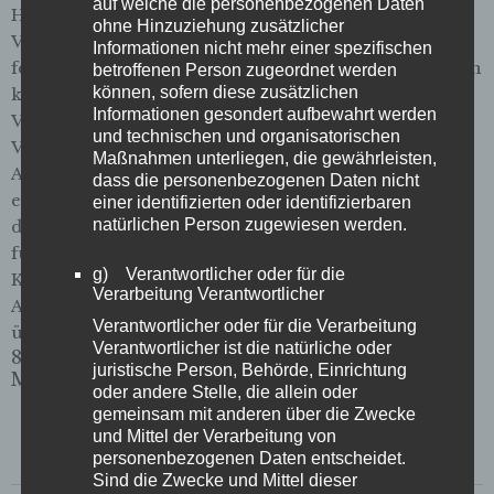
auf welche die personenbezogenen Daten
Hartmuth BendigWolfgang Everding Die
ohne Hinzuziehung zusätzlicher
Verkaufspersonen der Zeitschrift der Straße haben
Informationen nicht mehr einer spezifischen
fest zugewiesene Verkaufsplätze. An diesen Standorten
betroffenen Person zugeordnet werden
können, sofern diese zusätzlichen
können Sie unsere Verkaufenden antreffen:
Informationen gesondert aufbewahrt werden
Vollbildanzeige Sollten Sie wider Erwarten keine
und technischen und organisatorischen
Verkaufsperson antreffen, können Sie Ausgaben in
Maßnahmen unterliegen, die gewährleisten,
Ausnahmefällen online per Einzelbestellung
dass die personenbezogenen Daten nicht
erwerben. Die aktuellste Ausgabe ist jedoch nur auf
einer identifizierten oder identifizierbaren
natürlichen Person zugewiesen werden.
der Straße zu erwerben. Für alle Auswärtigen sowie
für Bremer Vereine, öffentliche Einrichtungen,
g) Verantwortlicher oder für die
Kneipen, Cafés, Hotels, Arztpraxen, Frisiersalons,
Verarbeitung Verantwortlicher
Anwaltskanzleien etc. gibt es die Zeitschrift der Straße
Verantwortlicher oder für die Verarbeitung
übrigens auch im Abo.
Verantwortlicher ist die natürliche oder
8. August 2025
juristische Person, Behörde, Einrichtung
Meldung
oder andere Stelle, die allein oder
gemeinsam mit anderen über die Zwecke
und Mittel der Verarbeitung von
personenbezogenen Daten entscheidet.
Sind die Zwecke und Mittel dieser