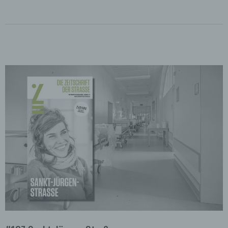
des Benutzers optimiert werden. Cookies
ermöglichen uns, wie bereits erwähnt, die
Benutzer unserer Internetseite wiederzuerkennen.
Zweck dieser Wiedererkennung ist es, den
Nutzern die Verwendung unserer Internetseite zu
erleichtern. Der Benutzer einer Internetseite, die
Cookies verwendet, muss beispielsweise nicht bei
jedem Besuch der Internetseite erneut seine
Zugangsdaten eingeben, weil dies von der
Internetseite und dem auf dem Computersystem
des Benutzers abgelegten Cookie übernommen
wird. Ein weiteres Beispiel ist das Cookie eines
Warenkorbes im Online-Shop. Der Online-Shop
merkt sich die Artikel, die ein Kunde in den
virtuellen Warenkorb gelegt hat, über ein Cookie.
Die betroffene Person kann die Setzung von
Cookies durch unsere Internetseite jederzeit
mittels einer entsprechenden Einstellung des
genutzten Internetbrowsers verhindern und damit
der Setzung von Cookies dauerhaft
widersprechen. Ferner können bereits gesetzte