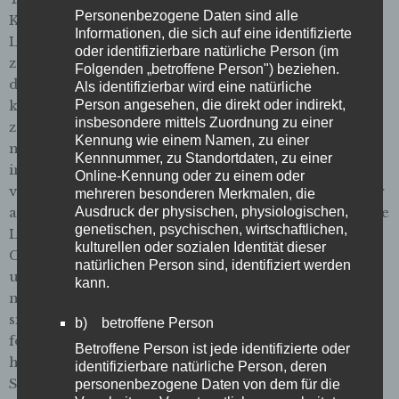
Personenbezogene Daten sind alle
Koehler EDITORIAL: Bremen beschaulich Liebe
Informationen, die sich auf eine identifizierte
Leser:innen, selten fliegen einem die Geschichten so
oder identifizierbare natürliche Person (im
zu wie bei dieser Ausgabe. Aus dem Vor-Ort-Termin
Folgenden „betroffene Person") beziehen.
der Redaktion, bei dem wir eigentlich nur kurz die
Als identifizierbar wird eine natürliche
kleine Straße erkunden wollten, wurde ein
Person angesehen, die direkt oder indirekt,
insbesondere mittels Zuordnung zu einer
zauberhafter Abend mit tollen Gesprächen und noch
Kennung wie einem Namen, zu einer
mehr Ideen – fast wie ein kleiner Kurzurlaub mitten
Kennnummer, zu Standortdaten, zu einer
in der eigenen Stadt. Vielleicht liegt es daran, dass wir
Online-Kennung oder zu einem oder
vom Domshof aus starteten und uns die Schuldenuhr
mehreren besonderen Merkmalen, die
am anderen Ende der Sandstraße erst zum Schluss die
Ausdruck der physischen, physiologischen,
genetischen, psychischen, wirtschaftlichen,
Laune verdarb (S. 26). Oder an Domprediger
kulturellen oder sozialen Identität dieser
Christian Naegeler, der uns zufällig über den Weg lief
natürlichen Person sind, identifiziert werden
und sich nicht nur spontan Zeit für unsere Fragen
kann.
nahm, sondern einige Tage später sogar bereit war,
sich von uns beim sonntäglichen „Getting Ready“
b) betroffene Person
fotografieren zu lassen (ab S. 14). Im Klostergarten
Betroffene Person ist jede identifizierte oder
hinter der Glocke hörten wir, wie sich gerade die
identifizierbare natürliche Person, deren
Sopranistin für Mahlers 8. Sinfonie einsang – und
personenbezogene Daten von dem für die