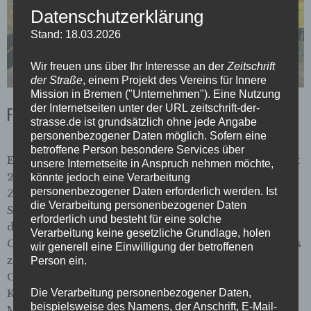
Datenschutzerklärung
Stand: 18.03.2026
Wir freuen uns über Ihr Interesse an der
Zeitschrift
der Straße
, einem Projekt des Vereins für Innere
Mission in Bremen ("Unternehmen"). Eine Nutzung
der Internetseiten unter der URL zeitschrift-der-
Fockes Fest 2025
strasse.de ist grundsätzlich ohne jede Angabe
personenbezogener Daten möglich. Sofern eine
betroffene Person besondere Services über
Ein kleiner Rückblick auf unseren Tag bei Fockes Fest
unsere Internetseite in Anspruch nehmen möchte,
2025. Wir haben kostenlos ältere Ausgaben der
könnte jedoch eine Verarbeitung
personenbezogener Daten erforderlich werden. Ist
Zeitschrift der Straße und die aktuelle #130
die Verarbeitung personenbezogener Daten
SANDSTRASSE zum Verkaufspreis ausgegeben. Für
erforderlich und besteht für eine solche
die Mutigen, ob groß oder klein, gab es wie immer die
Verarbeitung keine gesetzliche Grundlage, holen
Chance ihr Geschick am „heißen Draht“ unter Beweis
wir generell eine Einwilligung der betroffenen
zu stellen. Als Belognung gab es kleine aber bunte
Person ein.
Gewinne abzustauben. Fotos: Julia KnöllReferentin
Kommunikation & Social
Die Verarbeitung personenbezogener Daten,
beispielsweise des Namens, der Anschrift, E-Mail-
MediaUnternehmenskommunikation Verein für