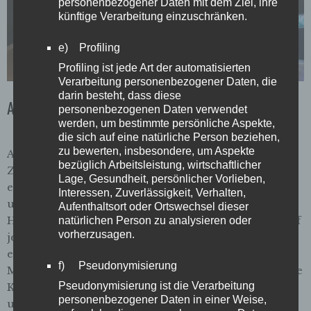
personenbezogener Daten mit dem Ziel, ihre
künftige Verarbeitung einzuschränken.
e) Profiling
Profiling ist jede Art der automatisierten
Verarbeitung personenbezogener Daten, die
darin besteht, dass diese
Ausflug ins Weserstadion
personenbezogenen Daten verwendet
werden, um bestimmte persönliche Aspekte,
die sich auf eine natürliche Person beziehen,
zu bewerten, insbesondere, um Aspekte
Am Freitag, den 1.8.25, haben wir Verkaufende der
bezüglich Arbeitsleistung, wirtschaftlicher
Zeitschrift der Straße zu einer Tour ins Weserstadion
Lage, Gesundheit, persönlicher Vorlieben,
eingeladen. Als passionierte Fussballfans waren Mitch
Interessen, Zuverlässigkeit, Verhalten,
und Klaus sofort hin und weg und die Fotos von
Aufenthaltsort oder Ortswechsel dieser
Hartmuth und Wolfgang (Redaktion) drücken dies auf
natürlichen Person zu analysieren oder
vorherzusagen.
jeden Fall aus. Auch Tourguide war geduldig und
engagiert mit unserer kleinen Gruppe – danke
f) Pseudonymisierung
Manfred! Aus dem Vertriebsteam begleiteten das ganze
Pseudonymisierung ist die Verarbeitung
Klaus und Melis. Welche Orte könnten wir mit
personenbezogener Daten in einer Weise,
unseren Verkäufer:innen noch erkunden? Fotos: