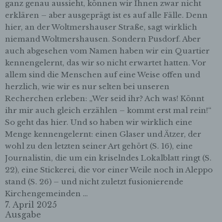
ganz genau aussieht, können wir Ihnen zwar nicht
Eingabemaske, die für die Registrierung
verwendet wird. Die von der betroffenen Person
erklären – aber ausgeprägt ist es auf alle Fälle. Denn
eingegebenen personenbezogenen Daten werden
hier, an der Woltmershauser Straße, sagt wirklich
ausschließlich für die interne Verwendung bei dem
niemand Woltmershausen. Sondern Pusdorf. Aber
für die Verarbeitung Verantwortlichen und für
auch abgesehen vom Namen haben wir ein Quartier
eigene Zwecke erhoben und gespeichert. Der für
kennengelernt, das wir so nicht erwartet hatten. Vor
die Verarbeitung Verantwortliche kann die
Weitergabe an einen oder mehrere
allem sind die Menschen auf eine Weise offen und
Auftragsverarbeiter, beispielsweise einen
herzlich, wie wir es nur selten bei unseren
Paketdienstleister, veranlassen, der die
Recherchen erleben: „Wer seid ihr? Ach was! Könnt
personenbezogenen Daten ebenfalls
ihr mir auch gleich erzählen – kommt erst mal rein!“
ausschließlich für eine interne Verwendung, die
So geht das hier. Und so haben wir wirklich eine
dem für die Verarbeitung Verantwortlichen
zuzurechnen ist, nutzt.
Menge kennengelernt: einen Glaser und Ätzer, der
wohl zu den letzten seiner Art gehört (S. 16), eine
Durch eine Registrierung auf der Internetseite des
Journalistin, die um ein kriselndes Lokalblatt ringt (S.
für die Verarbeitung Verantwortlichen wird ferner
22), eine Stickerei, die vor einer Weile noch in Aleppo
die vom Internet-Service-Provider (ISP) der
stand (S. 26) – und nicht zuletzt fusionierende
betroffenen Person vergebene IP-Adresse, das
Kirchengemeinden …
Datum sowie die Uhrzeit der Registrierung
7. April 2025
gespeichert. Die Speicherung dieser Daten erfolgt
Ausgabe
vor dem Hintergrund, dass nur so der Missbrauch