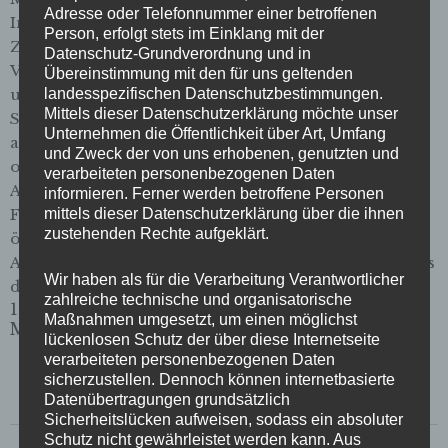
Adresse oder Telefonnummer einer betroffenen
Innere Mission Bremen Die Verkaufspersonen der
Person, erfolgt stets im Einklang mit der
Zeitschrift der Straße haben fest zugewiesene
Datenschutz-Grundverordnung und in
Verkaufsplätze. An diesen Standorten können Sie
Übereinstimmung mit den für uns geltenden
unsere Verkaufenden antreffen: Vollbildanzeige
landesspezifischen Datenschutzbestimmungen.
Mittels dieser Datenschutzerklärung möchte unser
Sollten Sie wider Erwarten keine Verkaufsperson
Unternehmen die Öffentlichkeit über Art, Umfang
antreffen, können Sie Ausgaben in Ausnahmefällen
und Zweck der von uns erhobenen, genutzten und
online per Einzelbestellung erwerben. Die aktuellste
verarbeiteten personenbezogenen Daten
Ausgabe ist jedoch nur auf der Straße zu erwerben.
informieren. Ferner werden betroffene Personen
Für alle Auswärtigen sowie für Bremer Vereine,
mittels dieser Datenschutzerklärung über die ihnen
zustehenden Rechte aufgeklärt.
öffentliche Einrichtungen, Kneipen, Cafés, Hotels,
Arztpraxen, Frisiersalons, Anwaltskanzleien etc. gibt es
Wir haben als für die Verarbeitung Verantwortlicher
die Zeitschrift der Straße übrigens auch im Abo.
zahlreiche technische und organisatorische
10. September 2025
Maßnahmen umgesetzt, um einen möglichst
Meldung
lückenlosen Schutz der über diese Internetseite
verarbeiteten personenbezogenen Daten
sicherzustellen. Dennoch können internetbasierte
Datenübertragungen grundsätzlich
Sicherheitslücken aufweisen, sodass ein absoluter
Schutz nicht gewährleistet werden kann. Aus