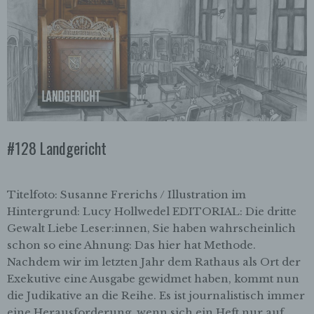
Deutschland
0421349670
E-Mail: info@inneremission-bremen.de
Cookies / SessionStorage / LocalStorage
Die Internetseiten verwenden teilweise so
genannte Cookies, LocalStorage und
SessionStorage. Dies dient dazu, unser Angebot
#128 Landgericht
nutzerfreundlicher, effektiver und sicherer zu
machen. Local Storage und SessionStorage ist
eine Technologie, mit welcher ihr Browser Daten
Titelfoto: Susanne Frerichs / Illustration im
auf Ihrem Computer oder mobilen Gerät
abspeichert. Cookies sind Textdateien, welche
Hintergrund: Lucy Hollwedel EDITORIAL: Die dritte
über einen Internetbrowser auf einem
Gewalt Liebe Leser:innen, Sie haben wahrscheinlich
Computersystem abgelegt und gespeichert
schon so eine Ahnung: Das hier hat Methode.
werden. Sie können die Verwendung von Cookies,
Nachdem wir im letzten Jahr dem Rathaus als Ort der
LocalStorage und SessionStorage durch
Exekutive eine Ausgabe gewidmet haben, kommt nun
entsprechende Einstellung in Ihrem Browser
verhindern.
die Judikative an die Reihe. Es ist journalistisch immer
eine Herausforderung, wenn sich ein Heft nur auf