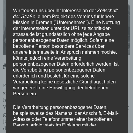
Wir freuen uns über Ihr Interesse an der
Zeitschrift
der Straße
, einem Projekt des Vereins für Innere
Mission in Bremen ("Unternehmen"). Eine Nutzung
der Internetseiten unter der URL zeitschrift-der-
strasse.de ist grundsätzlich ohne jede Angabe
personenbezogener Daten möglich. Sofern eine
betroffene Person besondere Services über
unsere Internetseite in Anspruch nehmen möchte,
könnte jedoch eine Verarbeitung
#119 Alte Hafenstrasse
personenbezogener Daten erforderlich werden. Ist
die Verarbeitung personenbezogener Daten
erforderlich und besteht für eine solche
Verarbeitung keine gesetzliche Grundlage, holen
EDITORIAL: Klein und allein Liebe Leser:innen, sie
wir generell eine Einwilligung der betroffenen
sind klein, allein und tauchen immer mal wieder auf:
Person ein.
historische Häuser aus der Alten Hafenstraße in
Vegesack. Wir haben uns in dieser Ausgabe einen lang
Die Verarbeitung personenbezogener Daten,
beispielsweise des Namens, der Anschrift, E-Mail-
gehegten Wunsch erfüllt, indem wir die Straße – oder
Adresse oder Telefonnummer einer betroffenen
jedenfalls Teile davon – auch fotografisch einmal
Person, erfolgt stets im Einklang mit der
durchs Heft laufen lassen. Wenn Sie durch diese
Datenschutz-Grundverordnung und in