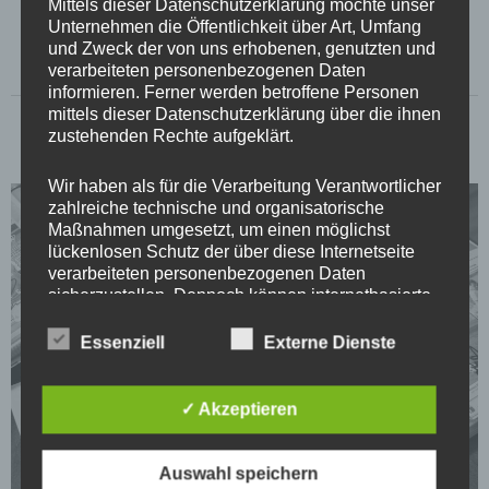
Mittels dieser Datenschutzerklärung möchte unser
Unternehmen die Öffentlichkeit über Art, Umfang
und Zweck der von uns erhobenen, genutzten und
verarbeiteten personenbezogenen Daten
informieren. Ferner werden betroffene Personen
mittels dieser Datenschutzerklärung über die ihnen
zustehenden Rechte aufgeklärt.
Wir haben als für die Verarbeitung Verantwortlicher
zahlreiche technische und organisatorische
Maßnahmen umgesetzt, um einen möglichst
lückenlosen Schutz der über diese Internetseite
verarbeiteten personenbezogenen Daten
sicherzustellen. Dennoch können internetbasierte
Datenübertragungen grundsätzlich
Sicherheitslücken aufweisen, sodass ein absoluter
Essenziell
Externe Dienste
Schutz nicht gewährleistet werden kann. Aus
diesem Grund steht es jeder betroffenen Person
frei, personenbezogene Daten auch auf
✓ Akzeptieren
alternativen Wegen, beispielsweise telefonisch, an
uns zu übermitteln.
Auswahl speichern