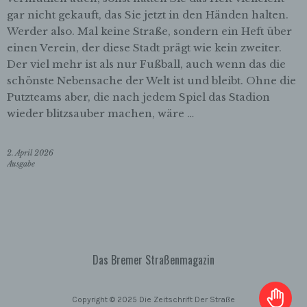
Person angesehen, die direkt oder indirekt,
gar nicht gekauft, das Sie jetzt in den Händen halten.
insbesondere mittels Zuordnung zu einer
Werder also. Mal keine Straße, sondern ein Heft über
Kennung wie einem Namen, zu einer
Kennnummer, zu Standortdaten, zu einer
einen Verein, der diese Stadt prägt wie kein zweiter.
Online-Kennung oder zu einem oder
Der viel mehr ist als nur Fußball, auch wenn das die
mehreren besonderen Merkmalen, die
schönste Nebensache der Welt ist und bleibt. Ohne die
Ausdruck der physischen, physiologischen,
Putzteams aber, die nach jedem Spiel das Stadion
genetischen, psychischen, wirtschaftlichen,
wieder blitzsauber machen, wäre …
kulturellen oder sozialen Identität dieser
natürlichen Person sind, identifiziert werden
kann.
2. April 2026
Ausgabe
b) betroffene Person
Betroffene Person ist jede identifizierte oder
identifizierbare natürliche Person, deren
personenbezogene Daten von dem für die
Verarbeitung Verantwortlichen verarbeitet
werden.
Das Bremer Straßenmagazin
c) Verarbeitung
Verarbeitung ist jeder mit oder ohne Hilfe
Copyright © 2025 Die Zeitschrift Der Straße