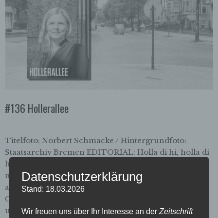
#136 Hollerallee
Titelfoto: Norbert Schmacke / Hintergrundfoto:
Staatsarchiv Bremen EDITORIAL: Holla di hi, holla di
ho Liebe Leser:innen und Leser, die Hollerallee ist
Datenschutzerklärung
nicht unbedingt eine Straße für den Spaziergang, was
aber nicht daran liegt, dass es dort nicht schön wäre.
Stand: 18.03.2026
Ganz im Gegenteil: Sofern man nicht in den etwas
unübersichtlich geführten Fahrradverkehr gerät, ist
Wir freuen uns über Ihr Interesse an der
Zeitschrift