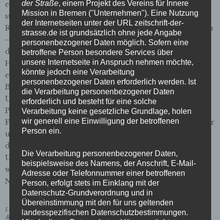
der Straße
, einem Projekt des Vereins für Innere
es da eigentlich ganz beschaulich und bietet neben
Mission in Bremen ("Unternehmen"). Eine Nutzung
stilvollen Altbauten und Natur auch immer wieder
der Internetseiten unter der URL zeitschrift-der-
Raum für einen Blick in die Weite. Dass man trotzdem
strasse.de ist grundsätzlich ohne jede Angabe
– wenn überhaupt – dann eher in Eile hier
personenbezogener Daten möglich. Sofern eine
durchrauscht, hat zwei Gründe: Erstens ist die
betroffene Person besondere Services über
unsere Internetseite in Anspruch nehmen möchte,
Hollerallee ein manchmal auch bedrängtes Nadelöhr,
könnte jedoch eine Verarbeitung
eine von wenigen Ost-West-Querungen zwischen
personenbezogener Daten erforderlich werden. Ist
Bürgerpark, Stadthalle, Bürgerweide und Bahnhof.
die Verarbeitung personenbezogener Daten
Und wenn man es dann mal nicht eilig hat, ist der
erforderlich und besteht für eine solche
Park nebenan eben doch die noch schönere Strecke.
Verarbeitung keine gesetzliche Grundlage, holen
wir generell eine Einwilligung der betroffenen
Für diese Ausgabe der Zeitschrift der Straße haben wir
Person ein.
uns die Zeit trotzdem genommen, die Hollerallee auf
der Suche nach Geschichten in Ruhe abzulaufen.
Die Verarbeitung personenbezogener Daten,
Und natürlich sind wir auch fündig geworden. Da
beispielsweise des Namens, der Anschrift, E-Mail-
wäre etwa die Villa Müller-Schall, die zuerst ihren
Adresse oder Telefonnummer einer betroffenen
Namensgeber, dann die SA beherbergte, später …
Person, erfolgt stets im Einklang mit der
Datenschutz-Grundverordnung und in
Übereinstimmung mit den für uns geltenden
1. Juni 2026
landesspezifischen Datenschutzbestimmungen.
Ausgabe