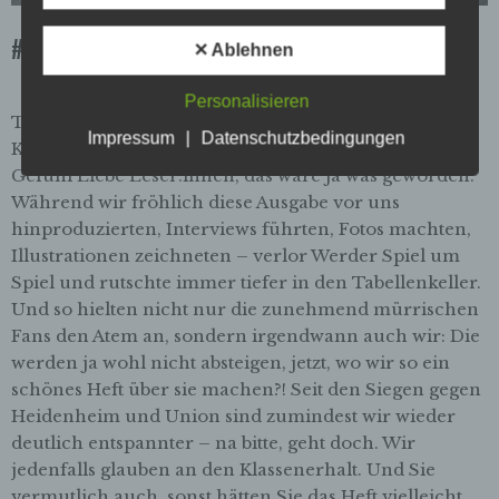
Begriffsbestimmungen
#135 Werder
Die Datenschutzerklärung beruht auf den
✕ Ablehnen
Begrifflichkeiten, die durch den Europäischen
Richtlinien- und Verordnungsgeber beim Erlass
Personalisieren
der Datenschutz-Grundverordnung (DS-GVO)
Titelfoto: Tim Lachmann / Hintergrundfoto: Beate C.
verwendet wurden. Unsere Datenschutzerklärung
Impressum
|
Datenschutzbedingungen
Koehler EDITORIAL: Vom Feeling her ein gutes
soll sowohl für die Öffentlichkeit als auch für
unsere Kunden und Geschäftspartner einfach
Gefühl Liebe Leser:innen, das wäre ja was geworden:
lesbar und verständlich sein. Um dies zu
Während wir fröhlich diese Ausgabe vor uns
gewährleisten, möchten wir vorab die verwendeten
hinproduzierten, Interviews führten, Fotos machten,
Begrifflichkeiten erläutern.
Illustrationen zeichneten – verlor Werder Spiel um
Spiel und rutschte immer tiefer in den Tabellenkeller.
Wir verwenden in dieser Datenschutzerklärung
Und so hielten nicht nur die zunehmend mürrischen
unter anderem die folgenden Begriffe:
Fans den Atem an, sondern irgendwann auch wir: Die
werden ja wohl nicht absteigen, jetzt, wo wir so ein
a) personenbezogene Daten
schönes Heft über sie machen?! Seit den Siegen gegen
Personenbezogene Daten sind alle
Heidenheim und Union sind zumindest wir wieder
Informationen, die sich auf eine identifizierte
oder identifizierbare natürliche Person (im
deutlich entspannter – na bitte, geht doch. Wir
Folgenden „betroffene Person") beziehen.
jedenfalls glauben an den Klassenerhalt. Und Sie
Als identifizierbar wird eine natürliche
vermutlich auch, sonst hätten Sie das Heft vielleicht