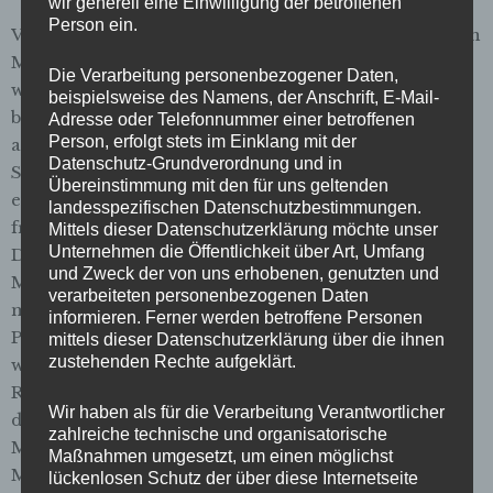
wir generell eine Einwilligung der betroffenen
Person ein.
Vielmehr haben wir den Preis erhöht, um der sozialen
Mission der
Zeitschrift der Straße
besser gerecht zu
Die Verarbeitung personenbezogener Daten,
werden. Vom neuen Verkaufspreis von 2,50 Euro
beispielsweise des Namens, der Anschrift, E-Mail-
bekommen die Verkäufer:innen künftig 1,30 Euro,
Adresse oder Telefonnummer einer betroffenen
Person, erfolgt stets im Einklang mit der
also 20 Cent mehr als bisher. Damit möchten wir den
Datenschutz-Grundverordnung und in
Straßenverkauf ein bisschen lohnender machen, der
Übereinstimmung mit den für uns geltenden
eine mühsame, körperlich anstrengende und oft
landesspezifischen Datenschutzbestimmungen.
frustrierende Arbeit ist. Die Betonung liegt auf Arbeit.
Mittels dieser Datenschutzerklärung möchte unser
Unternehmen die Öffentlichkeit über Art, Umfang
Das ist uns wichtig. Um auf den neuen gesetzlichen
und Zweck der von uns erhobenen, genutzten und
Mindest­stunden­lohn von 8,84 Euro zu kommen,
verarbeiteten personenbezogenen Daten
müssen die Straßen­verkäufer:innen durch die
informieren. Ferner werden betroffene Personen
Preiserhöhung künftig nicht mehr acht, sondern
mittels dieser Datenschutzerklärung über die ihnen
zustehenden Rechte aufgeklärt.
weniger als sieben Hefte pro Stunde verkaufen.
Realistisch ist das für die meisten noch immer nicht,
Wir haben als für die Verarbeitung Verantwortlicher
denn das entspricht einem verkauften Heft alle neun
zahlreiche technische und organisatorische
Minuten. Doch mit dem Trinkgeld, das viele
Maßnahmen umgesetzt, um einen möglichst
Menschen den Verkäufer:innen zusätzlich in die
lückenlosen Schutz der über diese Internetseite