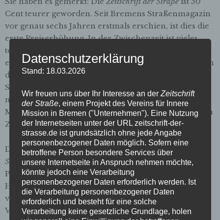
Sie haben es gemerkt: Die
Zeitschrift der Straße
ist 50
Cent teurer geworden. Seit Bremens Straßenmagazin
vor genau sechs Jahren erstmals erschien, ist dies die
erste Preiserhöhung. In der Zwischenzeit ist vieles
teurer geworden: Heute kriegen Sie für 2,50 Euro
Datenschutzerklärung
einen großen Kaffee bei McDonald’s oder ein Beck’s in
Stand: 18.03.2026
der Kneipe an der Ecke. Das Einzelticket für Bus oder
Straßenbahn kostet mit 2,75 Euro mittlerweile schon
Wir freuen uns über Ihr Interesse an der
Zeitschrift
mehr als die Zeitschrift der Straße. Für ein Micky-
der Straße
, einem Projekt des Vereins für Innere
Maus-Heft zahlen Sie 3,50 Euro und für ein Päckchen
Mission in Bremen ("Unternehmen"). Eine Nutzung
der Internetseiten unter der URL zeitschrift-der-
Zigaretten im Schnitt 5,80 Euro.
strasse.de ist grundsätzlich ohne jede Angabe
personenbezogener Daten möglich. Sofern eine
Der Grund für den höheren Preis der
Zeitschrift der
betroffene Person besondere Services über
Straße
sind aber nicht etwa höhere Redaktions-,
unsere Internetseite in Anspruch nehmen möchte,
könnte jedoch eine Verarbeitung
Papier-, Druck- oder Lagerkosten, denn die sind, pro
personenbezogener Daten erforderlich werden. Ist
Heft gerechnet, sogar leicht gefallen – weil die
die Verarbeitung personenbezogener Daten
verkaufte Auflage gestiegen ist. Und
erforderlich und besteht für eine solche
Verwaltungskosten haben wir ohnehin fast keine.
Verarbeitung keine gesetzliche Grundlage, holen