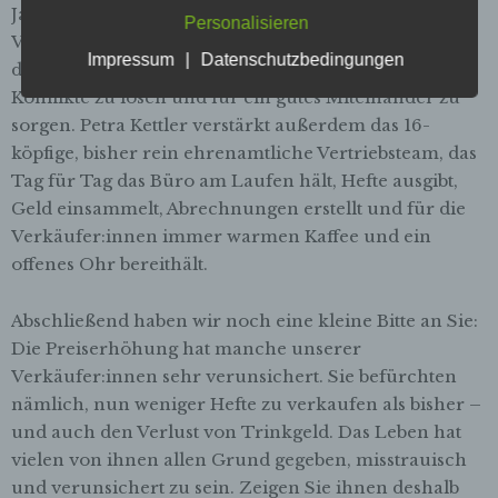
Jahren! Ihre Aufgabe ist es unter anderem,
Wir verwenden in dieser Datenschutzerklärung
Personalisieren
Verkäufer:innen an ihren Standorten aufzusuchen,
unter anderem die folgenden Begriffe:
Impressum
|
Datenschutzbedingungen
dort auch mit Laden­inhaber:innen zu sprechen,
a) personenbezogene Daten
Konflikte zu lösen und für ein gutes Miteinander zu
sorgen. Petra Kettler verstärkt außerdem das 16-
Personenbezogene Daten sind alle
Informationen, die sich auf eine identifizierte
köpfige, bisher rein ehren­amt­liche Vertriebsteam, das
oder identifizierbare natürliche Person (im
Tag für Tag das Büro am Laufen hält, Hefte ausgibt,
Folgenden „betroffene Person") beziehen.
Geld einsammelt, Abrechnungen erstellt und für die
Als identifizierbar wird eine natürliche
Verkäufer:innen immer warmen Kaffee und ein
Person angesehen, die direkt oder indirekt,
insbesondere mittels Zuordnung zu einer
offenes Ohr bereithält.
Kennung wie einem Namen, zu einer
Kennnummer, zu Standortdaten, zu einer
Abschließend haben wir noch eine kleine Bitte an Sie:
Online-Kennung oder zu einem oder
mehreren besonderen Merkmalen, die
Die Preiserhöhung hat manche unserer
Ausdruck der physischen, physiologischen,
Verkäufer:innen sehr verunsichert. Sie befürchten
genetischen, psychischen, wirtschaftlichen,
nämlich, nun weniger Hefte zu verkaufen als bisher –
kulturellen oder sozialen Identität dieser
und auch den Verlust von Trinkgeld. Das Leben hat
natürlichen Person sind, identifiziert werden
kann.
vielen von ihnen allen Grund gegeben, misstrauisch
und verunsichert zu sein. Zeigen Sie ihnen deshalb