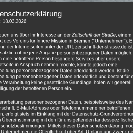
enschutzerklärung
: 18.03.2026
reuen uns über Ihr Interesse an der
Zeitschrift der Straße
, einem
kt des Vereins für Innere Mission in Bremen ("Unternehmen"). E
ng der Internetseiten unter der URL zeitschrift-der-strasse.de ist
sätzlich ohne jede Angabe personenbezogener Daten möglich.
n eine betroffene Person besondere Services über unsere
netseite in Anspruch nehmen möchte, könnte jedoch eine
beitung personenbezogener Daten erforderlich werden. Ist die
beitung personenbezogener Daten erforderlich und besteht für 
e Verarbeitung keine gesetzliche Grundlage, holen wir generell
lligung der betroffenen Person ein.
 den sozialen Stadtführungen, lebt
fassen.
erarbeitung personenbezogener Daten, beispielsweise des Na
nschrift, E-Mail-Adresse oder Telefonnummer einer betroffenen
n, erfolgt stets im Einklang mit der Datenschutz-Grundverordnu
ft der Straße
in der Innenstadt. Sein
n Übereinstimmung mit den für uns geltenden landesspezifisch
 auf dem Unser Lieben Frauen
schutzbestimmungen. Mittels dieser Datenschutzerklärung mö
eitete er noch bis in den Oktober wie
 Unternehmen die Öffentlichkeit über Art, Umfang und Zweck de