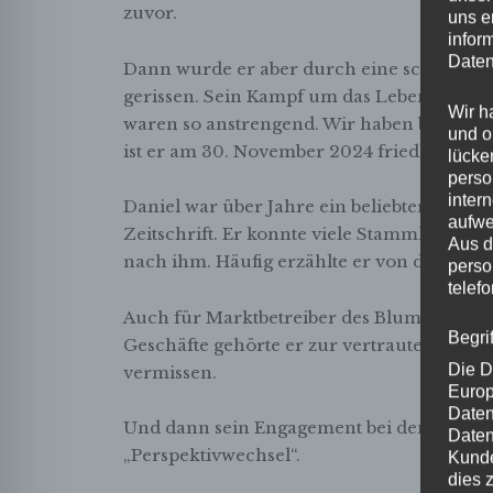
zuvor.
uns e
infor
Daten
Dann wurde er aber durch eine schwere E
gerissen. Sein Kampf um das Leben war kur
Wir h
waren so anstrengend. Wir haben bis zum 
und o
ist er am 30. November 2024 friedlich un
lücke
perso
inter
Daniel war über Jahre ein beliebter, imme
aufwe
Zeitschrift. Er konnte viele Stammkunden 
Aus d
nach ihm. Häufig erzählte er von den Beg
perso
telef
Auch für Marktbetreiber des Blumenmarkt
Begri
Geschäfte gehörte er zur vertrauten Umgeb
Die D
vermissen.
Europ
Daten
Und dann sein Engagement bei den sozial
Daten
„Perspektivwechsel“.
Kunde
dies 