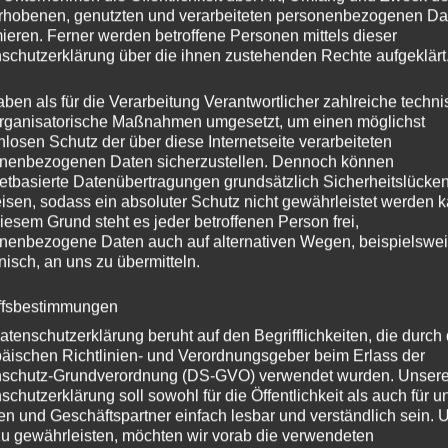
rhobenen, genutzten und verarbeiteten personenbezogenen Da
mieren. Ferner werden betroffene Personen mittels dieser
schutzerklärung über die ihnen zustehenden Rechte aufgeklärt
rkrankung jäh aus dem aktiven Leben
z aber leidvoll. Die letzten Wochen
aben als für die Verarbeitung Verantwortlicher zahlreiche techn
Schluss engen Kontakt gehalten. Nun
rganisatorische Maßnahmen umgesetzt, um einen möglichst
d ohne Schmerzen eingeschlafen.
nlosen Schutz der über diese Internetseite verarbeiteten
nenbezogenen Daten sicherzustellen. Dennoch können
netbasierte Datenübertragungen grundsätzlich Sicherheitslücke
r freundliche Verkäufer unserer
isen, sodass ein absoluter Schutz nicht gewährleistet werden k
gewinnen. Einige Fragen jetzt schon
iesem Grund steht es jeder betroffenen Person frei,
egnungen mit den Käufern.
nenbezogene Daten auch auf alternativen Wegen, beispielswe
onisch, an uns zu übermitteln.
es und Mitarbeiter umliegender
ffsbestimmungen
ung. Sie alle werden ihn sehr
atenschutzerklärung beruht auf den Begrifflichkeiten, die durch
äischen Richtlinien- und Verordnungsgeber beim Erlass der
schutz-Grundverordnung (DS-GVO) verwendet wurden. Unser
en Stadtführungen
schutzerklärung soll sowohl für die Öffentlichkeit als auch für u
n und Geschäftspartner einfach lesbar und verständlich sein.
zu gewährleisten, möchten wir vorab die verwendeten