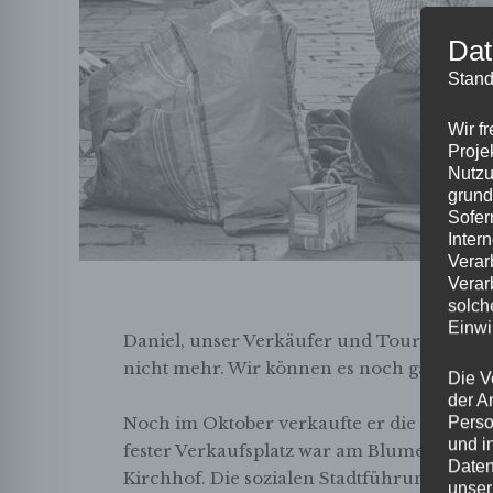
Dat
Stand
Wir f
Proje
Nutzu
grund
Sofer
Inter
Verar
Verar
solch
Einwi
Daniel, unser Verkäufer und Tourguide bei
nicht mehr. Wir können es noch gar nicht 
Die V
der A
Perso
Noch im Oktober verkaufte er die
Zeitschri
und i
fester Verkaufsplatz war am Blumenmarkt
Daten
Kirchhof. Die sozialen Stadtführungen begl
unser