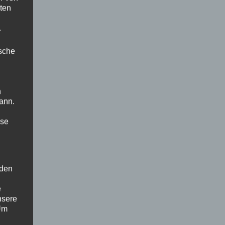
ten
.
ische
n
ann.
ise
 den
e
nsere
 Um