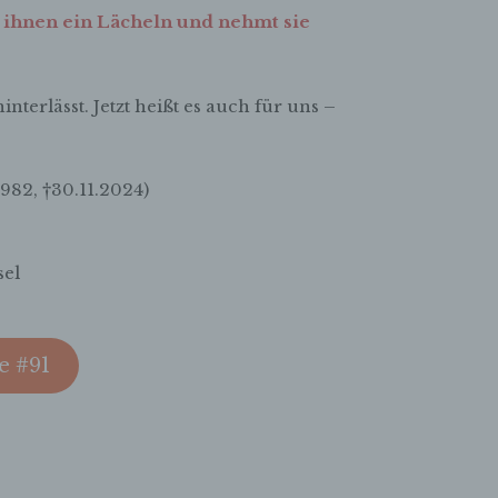
 ihnen ein Lächeln und nehmt sie
c) Verarbeitung
Verarbeitung ist jeder mit oder ohne Hilfe automatisierter Verfa
ausgeführte Vorgang oder jede solche Vorgangsreihe im
nterlässt. Jetzt heißt es auch für uns –
Zusammenhang mit personenbezogenen Daten wie das Erheb
das Erfassen, die Organisation, das Ordnen, die Speicherung, 
Anpassung oder Veränderung, das Auslesen, das Abfragen, die
Verwendung, die Offenlegung durch Übermittlung, Verbreitung 
1982, †30.11.2024)
eine andere Form der Bereitstellung, den Abgleich oder die
Verknüpfung, die Einschränkung, das Löschen oder die Vernich
sel
d) Einschränkung der Verarbeitung
Einschränkung der Verarbeitung ist die Markierung gespeichert
personenbezogener Daten mit dem Ziel, ihre künftige Verarbeit
einzuschränken.
e #91
e) Profiling
Profiling ist jede Art der automatisierten Verarbeitung
personenbezogener Daten, die darin besteht, dass diese
personenbezogenen Daten verwendet werden, um bestimmte