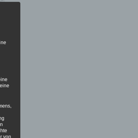
ine
eine
 eine
mens,
ng
en
chte
r von