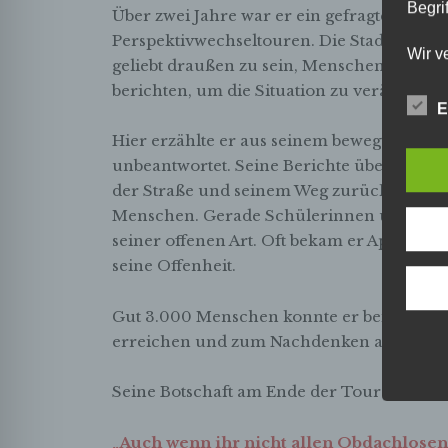
Begrif
Über zwei Jahre war er ein gefragter Tour
Perspektivwechseltouren. Die Stadtführun
Wir v
geliebt draußen zu sein, Menschen zu tref
folge
berichten, um die Situation zu verändern.
E
Hier erzählte er aus seinem bewegten Leben
unbeantwortet. Seine Berichte über die e
der Straße und seinem Weg zurück in die 
Menschen. Gerade Schülerinnen und Schü
seiner offenen Art. Oft bekam er Applaus 
seine Offenheit.
Gut 3.000 Menschen konnte er bei ca. 150
erreichen und zum Nachdenken anregen.
Seine Botschaft am Ende der Tour war im
„Auch wenn ihr nicht allen Obdachlosen